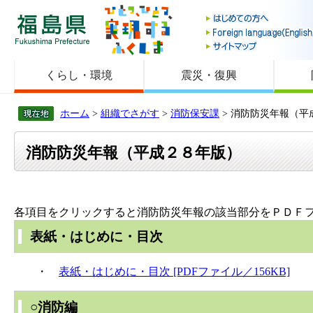
福島県
くらし・環境
震災・復興
ホーム
>
組織でさがす
>
消防保安課
> 消防防災年報（平
消防防災年報（平成２８年版）
各項目をクリックすると消防防災年報の該当部分をＰＤＦ
表紙・はじめに・目次
・
表紙・はじめに・目次 [PDFファイル／156KB]
○消防編