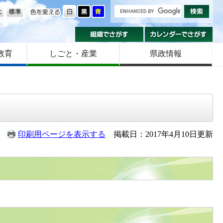
の大きさ
色を変える
組織でさがす
カ
教育
しごと・産業
県政情報
印刷用ページを表示する
掲載日：2017年4月10日更新