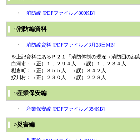
・
消防編 [PDFファイル／800KB]
○消防編資料
・
消防編資料 [PDFファイル／3月28日MB]
※上記資料にあるＰ２１「消防体制の現況（消防団の組織
白河市：（正）１，２９４人 （誤）１，２３４人
棚倉町：（正）３５５人 （誤）３４２人
鮫川村：（正）２３０人 （誤）２２８人
○産業保安編
・
産業保安編 [PDFファイル／354KB]
○災害編