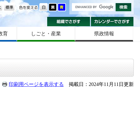
の大きさ
色を変える
組織でさがす
カ
教育
しごと・産業
県政情報
印刷用ページを表示する
掲載日：2024年11月11日更新