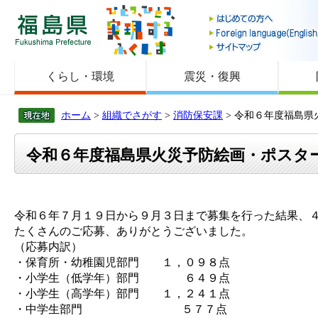
福島県
くらし・環境
震災・復興
ホーム
>
組織でさがす
>
消防保安課
> 令和６年度福島
令和６年度福島県火災予防絵画・ポスタ
令和６年７月１９日から９月３日まで募集を行った結果、
たくさんのご応募、ありがとうございました。
（応募内訳）
・保育所・幼稚園児部門 １，０９８点
・小学生（低学年）部門 ６４９点
・小学生（高学年）部門 １，２４１点
・中学生部門 ５７７点