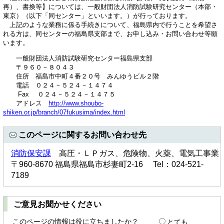
再）、書換等】については、一般財団法人消防試験研究センター（本部・
東京）（以下「同センター」といいます。）が行っております。
上記のような業務に係る手続きについて、福島県内で行うことを希望さ
れる方は、同センターの福島県支部まで、お申し込み・お問い合わせ等願
います。
一般財団法人消防試験研究センター福島県支部
〒９６０－８０４３
住所 福島市中町４番２０号 みんゆうビル２階
電話 ０２４－５２４－１４７４
Fax ０２４－５２４－１４７５
アドレス
http://www.shoubo-
shiken.or.jp/branch/07fukusima/index.html
このページに関するお問い合わせ先
消防保安課
高圧・ＬＰガス、危険物、火薬、電気工事業
〒960-8670 福島県福島市杉妻町2-16 Tel：024-521-
7189
ご意見お聞かせください
このページの情報は役に立ちましたか？
とても