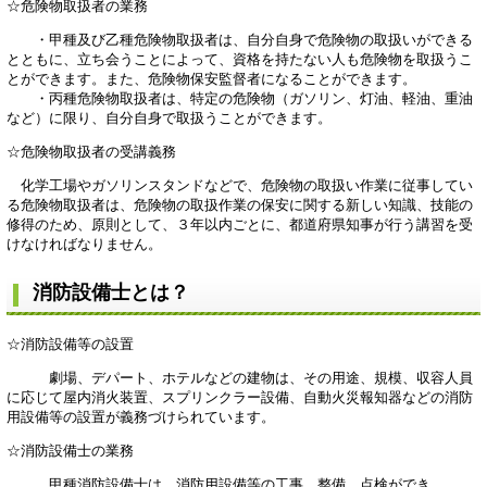
☆危険物取扱者の業務
・甲種及び乙種危険物取扱者は、自分自身で危険物の取扱いができる
とともに、立ち会うことによって、資格を持たない人も危険物を取扱うこ
とができます。また、危険物保安監督者になることができます。
・丙種危険物取扱者は、特定の危険物（ガソリン、灯油、軽油、重油
など）に限り、自分自身で取扱うことができます。
☆危険物取扱者の受講義務
化学工場やガソリンスタンドなどで、危険物の取扱い作業に従事してい
る危険物取扱者は、危険物の取扱作業の保安に関する新しい知識、技能の
修得のため、原則として、３年以内ごとに、都道府県知事が行う講習を受
けなければなりません。
消防設備士とは？
☆消防設備等の設置
劇場、デパート、ホテルなどの建物は、その用途、規模、収容人員
に応じて屋内消火装置、スプリンクラー設備、自動火災報知器などの消防
用設備等の設置が義務づけられています。
☆消防設備士の業務
甲種消防設備士は、消防用設備等の工事、整備、点検ができ、