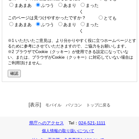
まあまあ
ふつう
あまり
まった
く
このページは見つけやすかったですか？
とても
まあまあ
ふつう
あまり
まった
く
※1 いただいたご意見は、より分かりやすく役に立つホームページとす
るために参考にさせていただきますので、ご協力をお願いします。
※2 ブラウザでCookie（クッキー）が使用できる設定になっていな
い、または、ブラウザがCookie（クッキー）に対応していない場合は
ご利用頂けません。
[表示]
モバイル
パソコン
トップに戻る
県庁へのアクセス
Tel：
024-521-1111
個人情報の取り扱いについて