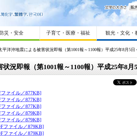
文字
はじめての方へ
Foreign language
サイトマップ
防災・安全
子育て・医療・福祉
観光・文化・
太平洋沖地震による被害状況即報（第1001報～1100報）平成25年8月5日～
即報（第1001報～1100報）平成25年8月5
Fファイル／877KB]
Fファイル／877KB]
Fファイル／877KB]
Fファイル／879KB]
Fファイル／879KB]
Fファイル／879KB]
Fファイル／879KB]