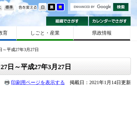
の大きさ
色を変える
組織でさがす
カ
教育
しごと・産業
県政情報
日～平成27年3月27日
7日～平成27年3月27日
印刷用ページを表示する
掲載日：2021年1月14日更新