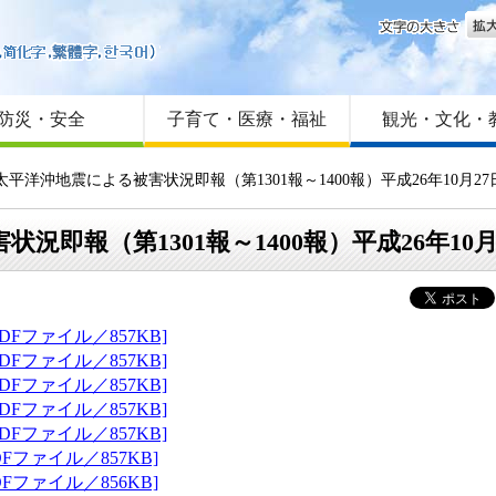
文字
はじめての方へ
Foreign language
サイトマップ
防災・安全
子育て・医療・福祉
観光・文化・
太平洋沖地震による被害状況即報（第1301報～1400報）平成26年10月27
即報（第1301報～1400報）平成26年10月2
DFファイル／857KB]
DFファイル／857KB]
DFファイル／857KB]
DFファイル／857KB]
DFファイル／857KB]
Fファイル／857KB]
Fファイル／856KB]