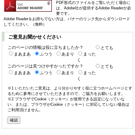
PDF形式のファイルをご覧いただく場合に
は、Adobe社が提供するAdobe Readerが必
要です。
Adobe Readerをお持ちでない方は、バナーのリンク先からダウンロード
してください。（無料）
ご意見お聞かせください
このページの情報は役に立ちましたか？
とても
まあまあ
ふつう
あまり
まった
く
このページは見つけやすかったですか？
とても
まあまあ
ふつう
あまり
まった
く
※1 いただいたご意見は、より分かりやすく役に立つホームページとす
るために参考にさせていただきますので、ご協力をお願いします。
※2 ブラウザでCookie（クッキー）が使用できる設定になっていな
い、または、ブラウザがCookie（クッキー）に対応していない場合は
ご利用頂けません。