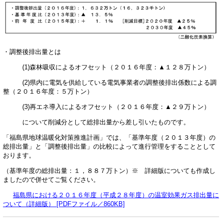
・調整後排出量とは
(1)森林吸収によるオフセット（２０１６年度：▲１２８万トン）
(2)県内に電気を供給している電気事業者の調整後排出係数による調
整（２０１６年度：５万トン）
(3)再エネ導入によるオフセット（２０１６年度：▲２９万トン）
について削減分として総排出量から差し引いたものです。
「福島県地球温暖化対策推進計画」では、「基準年度（２０１３年度）の
総排出量」と「調整後排出量」の比較によって進行管理をすることとして
おります。
（基準年度の総排出量：１，８８７万トン）※ 詳細版についても作成し
ましたので併せてご覧ください。
福島県における２０１６年度（平成２８年度）の温室効果ガス排出量に
ついて（詳細版） [PDFファイル／860KB]