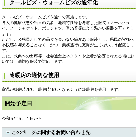
クールビズ・ウォームビズの通年化
クールビズ・ウォームビズを通年で実施します。
各人の健康状態や当日の気象、地域特性等を考慮した服装（ノーネクタ
イ、ノージャケット、ポロシャツ、重ね着等による温かい服装を可）とし
ます。
ただし、公務員としての品位を失わない節度ある服装とし、県民の皆様へ
不快感を与えることなく、かつ、業務遂行に支障が生じないよう配慮しま
す。
また、式典への出席等、社会通念上ネクタイや上着が必要と考える場にお
いては、適切な服装で対応します。
冷暖房の適切な使用
室温が冷房時28℃、暖房時19℃となるように冷暖房を使用します。​
開始予定日
令和５年５月１日から
このページに関するお問い合わせ先