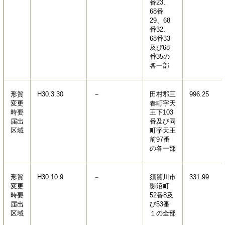
番23、
68番
29、68
番32、
68番33
及び68
番35の
各一部
形質
H30.3.30
－
田村郡三
996.25
変更
春町字天
時要
王下103
届出
番及び同
区域
町字天王
前97番
の各一部
形質
H30.10.9
－
須賀川市
331.99
変更
影沼町
時要
52番8及
届出
び53番
区域
１の全部