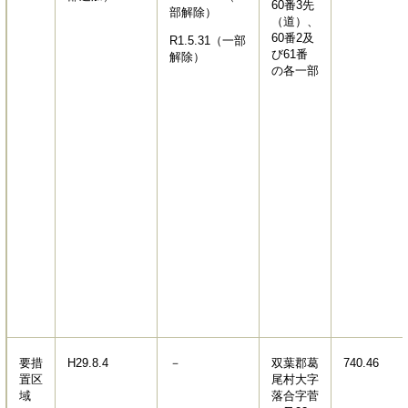
60番3先
部解除）
（道）、
60番2及
R1.5.31（一部
び61番
解除）
の各一部
要措
H29.8.4
－
双葉郡葛
740.46
置区
尾村大字
域
落合字菅