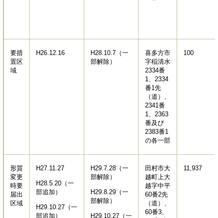
要措
H26.12.16
H28.10.7（一
喜多方市
100
置区
部解除）
字稲清水
域
2334番
1、2334
番1先
（道）、
2341番
1、2363
番及び
2383番1
の各一部
形質
H27.11.27
H29.7.28（一
田村市大
11,937
変更
部解除）
越町上大
H28.5.20（一
時要
越字中平
部追加）
H29.8.29（一
届出
60番2先
部解除）
区域
（道）、
H29.10.27（一
60番3、
部追加）
H29.10.27（一