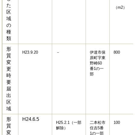
た
（m2）
区
域
の
種
類
形
H23.9.20
－
伊達市保
800
質
原町字東
変
野崎60
更
番1の一
部
時
要
届
出
区
域
形
H24.6.5
H25.2.1（一部
二本松市
100
質
解除）
住吉5番
変
1の一部