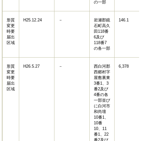
の一部
形質
H25.12.24
－
岩瀬郡鏡
146.1
変更
石町高久
時要
田118番
届出
6及び
区域
118番7
の各一部
形質
H26.5.27
－
西白河郡
6,378
変更
西郷村字
時要
屋敷裏東
届出
3番1、3
区域
番2及び
4番の各
一部並び
に白河市
和尚壇
10番1、
10番
10、11
番1、22
番2及び