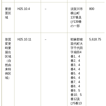
要措
H25.10.4
－
須賀川市
800
置区
横山町
域
137番及
び139番
の一部
形質
H25.10.11
－
耶麻郡猪
5,618.75
変更
苗代町大
時要
字千代田
届出
字扇田4
区域
番1、4
（自
番2、4
然由
番3、4
来特
番4、4
例区
番5、4
域）
番6、4
番7、4
番8、4
番9、5
番10、5
番12及
び5番13