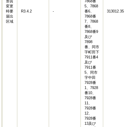
形質
7868番
変更
5、7868
時要
R3.4.2
-
番6、
313012.35
届出
7868番
区域
7、7868
番8、
7868番9
及び
7898
番、同市
字町田下
7911番4
及び
7911番
5、同市
字中田
7928番
1、7928
番10、
7928番
11、
7928番
12、
7928番
13及び