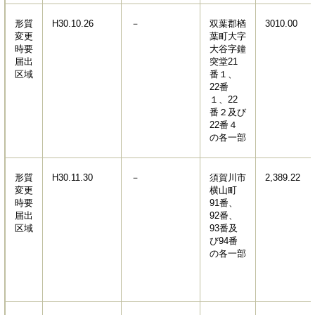
形質
H30.10.26
－
双葉郡楢
3010.00
変更
葉町大字
時要
大谷字鐘
届出
突堂21
区域
番１、
22番
１、22
番２及び
22番４
の各一部
形質
H30.11.30
－
須賀川市
2,389.22
変更
横山町
時要
91番、
届出
92番、
区域
93番及
び94番
の各一部