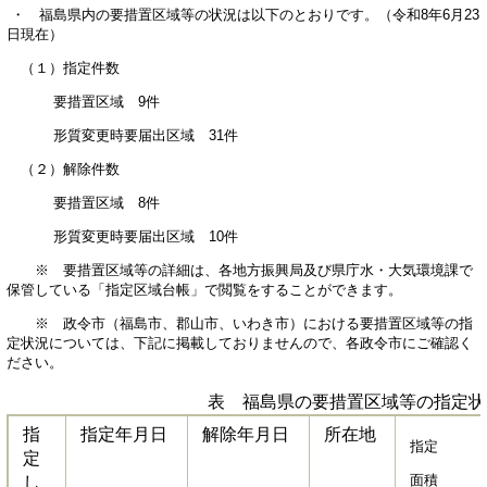
・ 福島県内の要措置区域等の状況は以下のとおりです。（令和8年6月23
日現在）
（１）指定件数
要措置区域 9件
形質変更時要届出区域 31件
（２）解除件数
要措置区域 8件
形質変更時要届出区域 10件
※ 要措置区域等の詳細は、各地方振興局及び県庁水・大気環境課で
保管している「指定区域台帳」で閲覧をすることができます。
※ 政令市（福島市、郡山市、いわき市）における要措置区域等の指
定状況については、下記に掲載しておりませんので、各政令市にご確認く
ださい。
表 福島県の要措置区域等の指定状
指
指定年月日
解除年月日
所在地
指定
定
面積
し