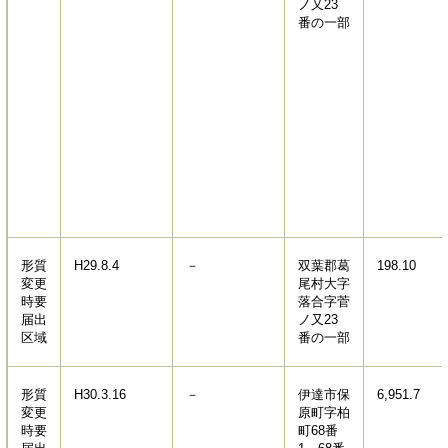
ノ又23
番の一部
形質
H29.8.4
－
双葉郡葛
198.10
変更
尾村大字
時要
落合字菅
届出
ノ又23
区域
番の一部
形質
H30.3.16
－
伊達市保
6,951.7
変更
原町字柏
時要
町68番