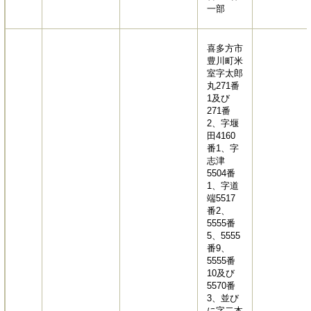
一部
喜多方市
豊川町米
室字太郎
丸271番
1及び
271番
2、字堰
田4160
番1、字
志津
5504番
1、字道
端5517
番2、
5555番
5、5555
番9、
5555番
10及び
5570番
3、並び
に字二本