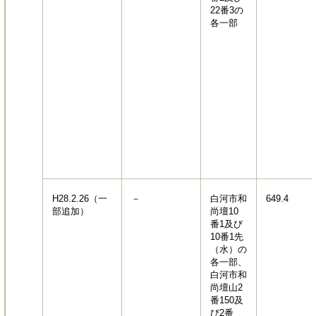
22番3の
各一部
H28.2.26（一
－
白河市和
649.4
部追加）
尚壇10
番1及び
10番1先
（水）の
各一部、
白河市和
尚壇山2
番150及
び2番