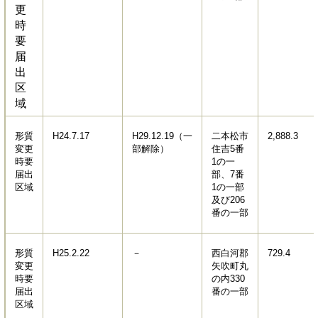
更
時
要
届
出
区
域
形質
H24.7.17
H29.12.19（一
二本松市
2,888.3
変更
部解除）
住吉5番
時要
1の一
届出
部、7番
区域
1の一部
及び206
番の一部
形質
H25.2.22
－
西白河郡
729.4
変更
矢吹町丸
時要
の内330
届出
番の一部
区域