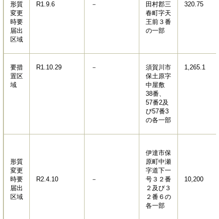
形質
R1.9.6
－
田村郡三
320.75
変更
春町字天
時要
王前３番
届出
の一部
区域
要措
R1.10.29
－
須賀川市
1,265.1
置区
保土原字
域
中屋敷
38番、
57番2及
び57番3
の各一部
伊達市保
形質
原町中瀬
変更
字道下一
時要
R2.4.10
－
号３２番
10,200
届出
２及び３
区域
２番６の
各一部