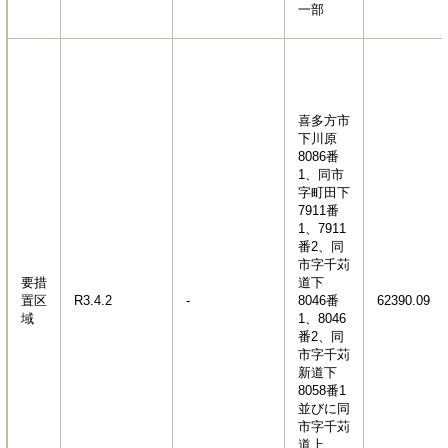
一部
喜多方市
下川原
8086番
1、同市
字町田下
7911番
1、7911
番2、同
市字千苅
要措
道下
置区
R3.4.2
-
8046番
62390.09
域
1、8046
番2、同
市字千苅
新道下
8058番1
並びに同
市字千苅
道上