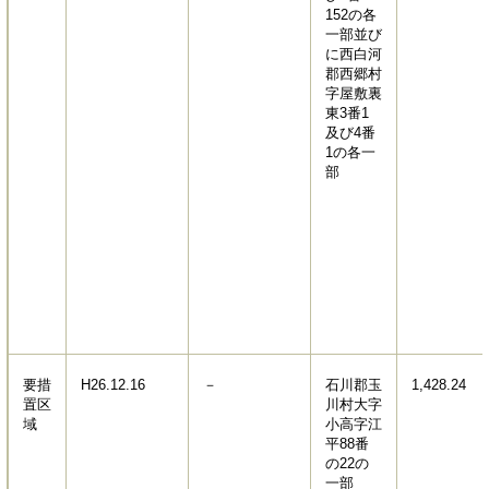
152の各
一部並び
に西白河
郡西郷村
字屋敷裏
東3番1
及び4番
1の各一
部
要措
H26.12.16
－
石川郡玉
1,428.24
置区
川村大字
域
小高字江
平88番
の22の
一部