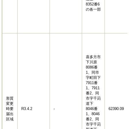
8352番6
の各一部
喜多方市
下川原
8086番
1、同市
字町田下
7911番
1、7911
番2、同
形質
市字千苅
変更
道下
時要
R3.4.2
-
8046番
62390.09
届出
1、8046
区域
番2、同
市字千苅