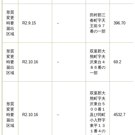
形質
田村郡三
変更
春町字天
時要
R2.9.15
－
396.70
王前９７
届出
番の一部
区域
形質
双葉郡大
変更
熊町字夫
時要
R2.10.16
－
沢東台４
69.2
届出
８６番の
区域
一部
双葉郡大
熊町字夫
形質
沢東台５
変更
００番１
時要
R2.10.16
－
及び同町
4532.7
届出
小入野字
区域
東平１３
１番４の