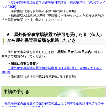
・屋外保管事業場設置者合併等認可申請書（様式第7号） [Wordファイ
ル／23KB]
・添付書類（施行規則第20条第2項に掲げる書類）
・福島県収入証紙34,000円（申請書に不備がないことを地方振興局の
担当職員が確認した後で購入してください）
6 屋外保管事業場設置の許可を受けた者（個人）
から屋外保管事業場を相続したとき
相続の日から30日以内
屋外保管事業場を相続したときは、
に地方振
興局まで届出を行ってください。
＜届出に必要な書類＞
・屋外保管事業場設置者相続届出書（様式第8号） [Wordファイル／
18KB]
・添付書類（施行規則第21条第2項に掲げる書類）
申請の手引き
福島県特定再生資源物の屋外保管の適正化に関する条例許可申請等の手