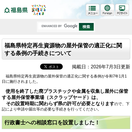
福島県
福島県特定再生資源物の屋外保管の適正化に関
する条例の手続きについて
掲載日：2026年7月3日更新
福島県特定再生資源物の屋外保管の適正化に関する条例が
令和7年1月1
日に施行
されました。
使用を終了した廃プラスチックや金属を収集し屋外に保管
する屋外保管事業場（スクラップヤード）は、
その設置時期に関わらず県の許可が必要となります
ので、下
記により申請や届出等の必要な手続きを行ってください。
行政書士への相談窓口を設置しました！