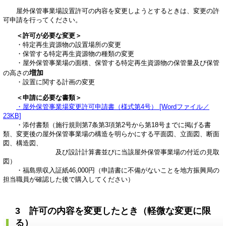
屋外保管事業場設置許可の内容を変更しようとするときは、変更の許
可申請を行ってください。
＜許可が必要な変更＞
・特定再生資源物の設置場所の変更
・保管する特定再生資源物の種類の変更
・屋外保管事業場の面積、保管する特定再生資源物の保管量及び保管
増加
の高さの
・設置に関する計画の変更
＜申請に必要な書類＞
・屋外保管事業場変更許可申請書（様式第4号） [Wordファイル／
23KB]
・添付書類（施行規則第7条第3項第2号から第18号までに掲げる書
類、変更後の屋外保管事業場の構造を明らかにする平面図、立面図、断面
図、構造図、
及び設計計算書並びに当該屋外保管事業場の付近の見取
図）
・福島県収入証紙46,000円（申請書に不備がないことを地方振興局の
担当職員が確認した後で購入してください）
3 許可の内容を変更したとき（軽微な変更に限
る）