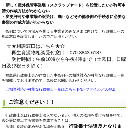
・新しく屋外保管事業場（スクラップヤード）を設置したいが許可申
請の作成方法がわからない
・変更許可や事業場の譲受け、廃止などその他条例の手続きに必要な
書類の作成方法がわからない
条例についてお悩みを抱える事業者のみなさまに向けて、行政書士への
相談窓口を設置しましたのでご活用ください。
☆★相談窓口はこちら★☆
再生資源物相談受付窓口：070-3843-6187
受付時間：午前10時から午後4時まで（土曜日、日曜
日及び祝日を除く）
福島県行政書士会が作成した本条例への相談対応が可能な行政書士一覧
を掲載しておりますので、気軽にお問い合わせください。
〇相談対応が可能な行政書士一覧はこちら [PDFファイル／384KB]
ご注意ください！！
行政書士又は行政書士法人でない者が、他人の依頼を受け報酬を得て、
官公署に提出する書類を作成することは、
行政書士法違反となりま
法律に別段の定めがある場合を除き、