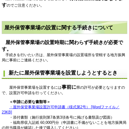
す
のでご注意ください。
屋外保管事業場の設置に関する手続きについて
屋外保管事業場の設置時期に関わらず手続きが必要で
す。
手続きを行いたい方は、屋外保管事業場の設置場所を管轄する地方振興
局に事前にご連絡ください。
新たに屋外保管事業場を設置しようとするとき
事前に
屋外保管事業場を設置するには
県の許可が必要となりますの
で、設置許可申請を行ってください。
＜申請に必要な書類等＞
・屋外保管事業場設置許可申請書（様式第2号） [Wordファイル／
23KB]
・添付書類（施行規則第7条第3項各号に掲げる書類及び図面）
・福島県収入証紙 60,000円分（申請書に不備がないことを地方振興局
の担当職員が確認した後で購入してください）