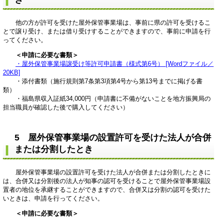
他の方が許可を受けた屋外保管事業場は、事前に県の許可を受けるこ
とで譲り受け、または借り受けすることができますので、事前に申請を行
ってください。
＜申請に必要な書類＞
・屋外保管事業場譲受け等許可申請書（様式第6号） [Wordファイル／
20KB]
・添付書類（施行規則第7条第3項第4号から第13号までに掲げる書
類）
・福島県収入証紙34,000円（申請書に不備がないことを地方振興局の
担当職員が確認した後で購入してください）
5 屋外保管事業場の設置許可を受けた法人が合併
または分割したとき
屋外保管事業場の設置許可を受けた法人が合併または分割したときに
は、合併又は分割後の法人が知事の認可を受けることで屋外保管事業場設
置者の地位を承継することができますので、合併又は分割の認可を受けた
いときは、申請を行ってください。
＜申請に必要な書類＞