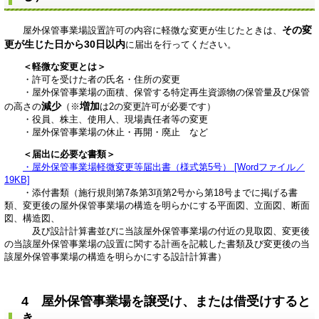
その変
屋外保管事業場設置許可の内容に軽微な変更が生じたときは、
更が生じた日から30日以内
に届出を行ってください。
＜軽微な変更とは＞
・許可を受けた者の氏名・住所の変更
・屋外保管事業場の面積、保管する特定再生資源物の保管量及び保管
減少
増加
の高さの
（
※
は2の変更許可が必要です）
・役員、株主、使用人、現場責任者等の変更
・屋外保管事業場の休止・再開・廃止 など
＜届出に必要な書類＞
・屋外保管事業場軽微変更等届出書（様式第5号） [Wordファイル／
19KB]
・添付書類（施行規則第7条第3項第2号から第18号までに掲げる書
類、変更後の屋外保管事業場の構造を明らかにする平面図、立面図、断面
図、構造図、
及び設計計算書並びに当該屋外保管事業場の付近の見取図、変更後
の当該屋外保管事業場の設置に関する計画を記載した書類及び変更後の当
該屋外保管事業場の構造を明らかにする設計計算書）
4 屋外保管事業場を譲受け、または借受けすると
き