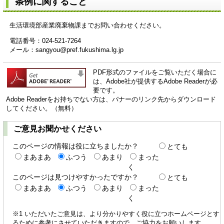
条例に関すること
生活環境部産業廃棄物課までお問い合わせください。
電話番号：024-521-7264
メール：sangyou@pref.fukushima.lg.jp
PDF形式のファイルをご覧いただく場合に
は、Adobe社が提供するAdobe Readerが必
要です。
Adobe Readerをお持ちでない方は、バナーのリンク先からダウンロード
してください。（無料）
ご意見お聞かせください
このページの情報は役に立ちましたか？
とても
まあまあ
ふつう
あまり
まった
く
このページは見つけやすかったですか？
とても
まあまあ
ふつう
あまり
まった
く
※1 いただいたご意見は、より分かりやすく役に立つホームページとす
るために参考にさせていただきますので、ご協力をお願いします。