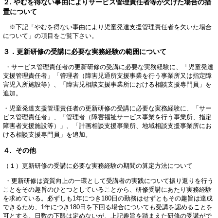
２. やむを得ない事由によりサービス管理責任者等が欠けた場合の措
置について
※下記「やむを得ない事由により児童発達支援管理責任者を欠いた場合
について」の項目をご覧下さい。
３．更新研修の受講に必要な実務経験の範囲について
・サービス管理責任者の更新研修の受講に必要な実務経験に、「児童発達
支援管理責任者」「管理者（障害児通所支援事業を行う事業所又は指定障
害児入所施設等）、「障害児相談支援事業所における相談支援専門員」を
追加。
・児童発達支援管理責任者の更新研修の受講に必要な実務経験に、「サー
ビス管理責任者」、「管理者（障害福祉サービス事業を行う事業所、指定
障害者支援施設等）」、「計画相談支援事業所、地域相談支援事業所にお
ける相談支援専門員」を追加。
４. その他
（１）更新研修の受講に必要な実務経験の期間の算定方法について
・更新研修は資質向上の一環として受講者の実践について振り返りを行う
ことをその趣旨のひとつとしていることから、研修受講にあたり実務経験
を求めている。必ずしも1年につき180日の勤務はせずともその趣旨は達成
できるため、1年につき180日を下回る場合についても受講を認めることを
可とする。日数の下限は定めないが、上記趣旨を踏まえた研修の受講がで