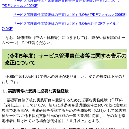
サービス管理責任者・児童発達支援管理責任者研修の見直しについて
[PDFファイル／102KB]
サービス管理責任者等研修の見直しに関するQ&A [PDFファイル／200KB]
サービス管理責任者等研修の見直しに関するQ&A(2) [PDFファイル／
740KB]
なお、研修情報（申込・日程等）につきましては、障がい福祉課のホー
ムページにてご確認ください。
（令和5年度）サービス管理責任者等に関する告示の
改正について
令和5年6月30日付けで告示の改正がありました。変更の概要は下記のと
おりです。
１. 実践研修の受講に必要な実務経験
・基礎研修修了後に実践研修を受講するために必要な実務経験（OJT)を
「2年以上」としていたが、新たに基礎研修受講開始時において既に実務経
験者である者が、実践研修を受講するための実務経験（OJT)として障害福
祉サービスに係る個別支援計画の作成の一連の業務に従事し、その旨を指
定権者に届け出ている場合は例外的に「６月以上」とする。