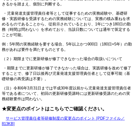
きるかを踏まえ、個別に判断する。
・児童発達支援管理責任者等として従事するための実務経験や、基礎研
修・実践研修を受講するための実務経験については、実務の積み重ねを求
めるものであることから、従前示されているとおり、1年につき180日の勤
務（時間は問わない）を求めており、当該日数については通年で算定する
ことが可能。
例：5年間の実務経験を要する場合、5年以上かつ900日（180日×5年）の勤
務があれば要件を満たすものとする。
（２）期限までに更新研修が修了できなかった場合の取扱いについて
・期限までに更新研修が修了できなかった場合は、実践研修を改めて修了
することで、修了日以後再び児童発達支援管理責任者として従事可能（基
礎研修の再受講は不要）。
（注）令和6年3月31日までは平成30年度以前から児童発達支援管理責任者
等である者について、初回の更新研修受講時には更新研修受講のための実
務経験要件は問わない。
★変更点のポイントはこちらでご確認ください。
サービス管理責任者等研修制度の変更点のポイント [PDFファイル／
813KB]