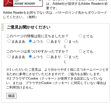
は、Adobe社が提供するAdobe Readerが必
要です。
Adobe Readerをお持ちでない方は、バナーのリンク先からダウンロード
してください。（無料）
ご意見お聞かせください
このページの情報は役に立ちましたか？
とても
まあまあ
ふつう
あまり
まった
く
このページは見つけやすかったですか？
とても
まあまあ
ふつう
あまり
まった
く
※1 いただいたご意見は、より分かりやすく役に立つホームページとす
るために参考にさせていただきますので、ご協力をお願いします。
※2 ブラウザでCookie（クッキー）が使用できる設定になっていな
い、または、ブラウザがCookie（クッキー）に対応していない場合は
ご利用頂けません。