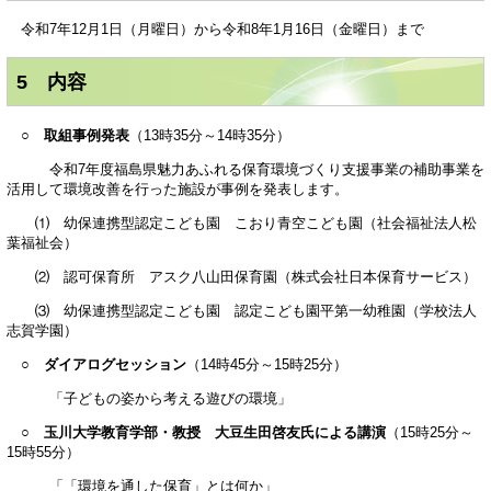
令和7年12月1日（月曜日）から令和8年1月16日（金曜日）まで
5 内容
○ 取組事例発表
（13時35分～14時35分）
令和7年度福島県魅力あふれる保育環境づくり支援事業の補助事業を
活用して環境改善を行った施設が事例を発表します。
⑴ 幼保連携型認定こども園 こおり青空こども園（社会福祉法人松
葉福祉会）
⑵ 認可保育所 アスク八山田保育園（株式会社日本保育サービス）
⑶ 幼保連携型認定こども園 認定こども園平第一幼稚園（学校法人
志賀学園）
○ ダイアログセッション
（14時45分～15時25分）
「子どもの姿から考える遊びの環境」
○ 玉川大学教育学部・教授 大豆生田啓友氏による講演
（15時25分～
15時55分）
「「環境を通した保育」とは何か」