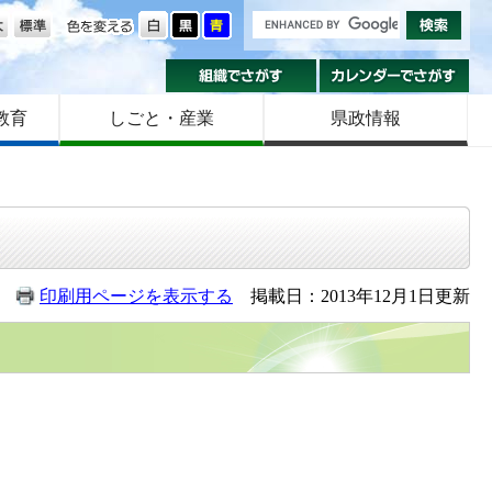
の大きさ
色を変える
組織でさがす
カ
教育
しごと・産業
県政情報
印刷用ページを表示する
掲載日：2013年12月1日更新