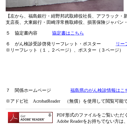
【左から、福島銀行・紺野邦武取締役社長、アフラック・
支店長、大東銀行・田崎淳常務取締役、損害保険ジャパン
５ 協定書内容
協定書はこちら
６ がん検診受診啓発リーフレット・ポスター
リー
※リーフレット（１，２ページ）、ポスター（３ページ）
７ 関係ホームページ
福島県のがん検診情報はこ
※アドビ社 AcrobatReader （無償）を使用して閲覧可能
PDF形式のファイルをご覧いただく場合
Adobe Readerをお持ちで