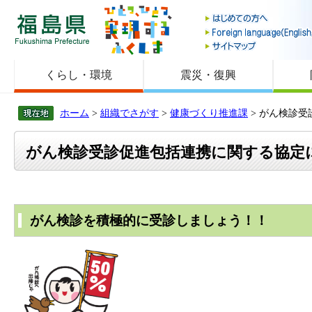
福島県
くらし・環境
震災・復興
ホーム
>
組織でさがす
>
健康づくり推進課
> がん検診
がん検診受診促進包括連携に関する協定
がん検診を積極的に受診しましょう！！