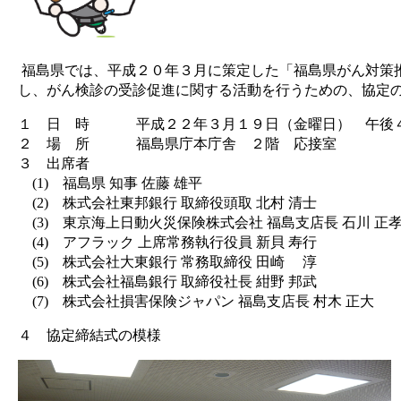
福島県では、平成２０年３月に策定した「福島県がん対策
し、がん検診の受診促進に関する活動を行うための、協定
１ 日 時 平成２２年３月１９日（金曜日） 午後４
２ 場 所 福島県庁本庁舎 ２階 応接室
３ 出席者
(1) 福島県 知事 佐藤 雄平
(2) 株式会社東邦銀行 取締役頭取 北村 清士
(3) 東京海上日動火災保険株式会社 福島支店長 石川 正
(4) アフラック 上席常務執行役員 新貝 寿行
(5) 株式会社大東銀行 常務取締役 田崎 淳
(6) 株式会社福島銀行 取締役社長 紺野 邦武
(7) 株式会社損害保険ジャパン 福島支店長 村木 正大
４ 協定締結式の模様