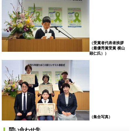
（受賞者代表者挨拶
（最優秀賞受賞 横山
顕仁氏））
（集合写真）
問い合わせ先