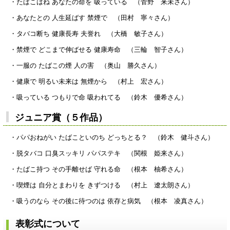
・たばこはね あなたの命を 吸っている （菅野 来未さん）
・あなたとの 人生延ばす 禁煙で （田村 寧々さん）
・タバコ断ち 健康長寿 夫誉れ （大橋 敏子さん）
・禁煙で どこまで伸ばせる 健康寿命 （三輪 智子さん）
・一服の たばこの煙 人の害 （奥山 勝久さん）
・健康で 明るい未来は 無煙から （村上 宏さん）
・吸っている つもりで命 吸われてる （鈴木 優希さん）
ジュニア賞（５作品）
・パパおねがい たばこといのち どっちとる？ （鈴木 健斗さん）
・脱タバコ 口臭スッキリ パパステキ （関根 姫来さん）
・たばこ持つ その手離せば 守れる命 （根本 柚希さん）
・喫煙は 自分とまわりを きずつける （村上 遼太朗さん）
・吸うのなら その後に待つのは 依存と病気 （根本 凌真さん）
表彰式について