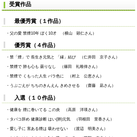
受賞作品
最優秀賞（１作品）
・父の愛 禁煙10年 ぼく10才 （横山 顕仁さん）
優秀賞（４作品）
・禁「煙」で 長生き元気と 「縁」結び （仁井田 京子さん）
・禁煙で 肺も心も 曇りなし （篠田 礼唯倖さん）
・禁煙で くもった人生 バラ色に （村上 公恵さん）
・うぶごえが ちちのきんえん きめさせる （齋藤 凪さん）
入選（１０作品）
・健康を 煙に巻いてる この炎 （高原 洋瑛さん）
・タバコ辞め 健康診断 はい(肺)元気 （羽根田 里香さん）
・愛し子に 害ある煙は 吸わせない （渡辺 明美さん）