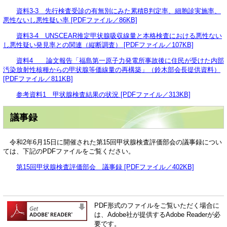
資料3-3 先行検査受診の有無別にみた累積B判定率、細胞診実施率、
悪性ないし悪性疑い率 [PDFファイル／86KB]
資料3-4 UNSCEAR推定甲状腺吸収線量と本格検査における悪性ない
し悪性疑い発見率との関連（縦断調査） [PDFファイル／107KB]
資料4 論文報告「福島第一原子力発電所事故後に住民が受けた内部
汚染放射性核種からの甲状腺等価線量の再構築」（鈴木部会長提供資料）
[PDFファイル／811KB]
参考資料1 甲状腺検査結果の状況 [PDFファイル／313KB]
議事録
令和2年6月15日に開催された第15回甲状腺検査評価部会の議事録につい
ては、下記のPDFファイルをご覧ください。
第15回甲状腺検査評価部会 議事録 [PDFファイル／402KB]
PDF形式のファイルをご覧いただく場合に
は、Adobe社が提供するAdobe Readerが必
要です。