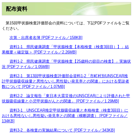
配布資料
第15回甲状腺検査評価部会の資料については、下記PDFファイルをご覧
ください。
次第・出席者名簿 [PDFファイル／158KB]
資料1-1 県民健康調査「甲状腺検査【本格検査（検査3回目）】」結
果概要＜確定版＞ [PDFファイル／2.26MB]
資料1-2 県民健康調査「甲状腺検査【25歳時の節目の検査】」実施状
況 [PDFファイル／1.05MB]
資料2-1 第13回甲状腺検査評価部会資料1-2「市町村別UNSCEAR推
計甲状腺吸収線量と悪性ないし悪性疑い発見率との関連」における受診者
数について [PDFファイル／1.07MB]
資料2-2 論文報告「東日本大震災後のUNSCEARにより評価された甲
状腺吸収線量と小児甲状腺がんとの関連」 [PDFファイル／1.29MB]
資料3-1 UNSCEAR推定甲状腺吸収線量と本格検査（検査3回目）に
おける悪性ないし悪性疑い発見率との関連（横断調査） [PDFファイル／
134KB]
資料3-2 各検査の実施結果について [PDFファイル／343KB]