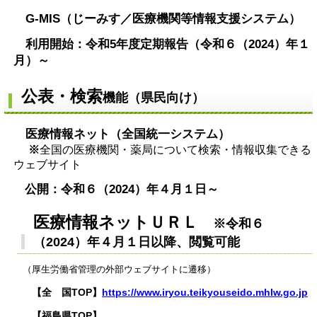
G-MIS（じーみす／医療機関等情報支援システム）
利用開始：令和5年度定期報告（令和６（2024）年１
月）～
公表・検索
機能（県民向け）
医療情報ネット（全国統一システム）
※
全国の医療機関・薬局について検索・情報収集できる
ウェブサイト​
公開：令和６（2024）年４月１日～
医療情報ネットＵＲＬ
※令和６
（2024）年４月１日以降、閲覧可能
（厚生労働省管理の外部ウェブサイトに遷移）
【全 国TOP】
https://www.iryou.teikyouseido.mhlw.go.jp​
【福島県TOP】