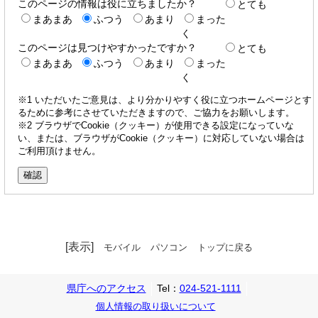
このページの情報は役に立ちましたか？
とても
まあまあ
ふつう
あまり
まった
く
このページは見つけやすかったですか？
とても
まあまあ
ふつう
あまり
まった
く
※1 いただいたご意見は、より分かりやすく役に立つホームページとす
るために参考にさせていただきますので、ご協力をお願いします。
※2 ブラウザでCookie（クッキー）が使用できる設定になっていな
い、または、ブラウザがCookie（クッキー）に対応していない場合は
ご利用頂けません。
[表示]
モバイル
パソコン
トップに戻る
県庁へのアクセス
Tel：
024-521-1111
個人情報の取り扱いについて