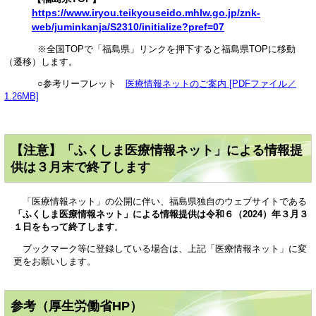
https://www.iryou.teikyouseido.mhlw.go.jp/znk-
web/juminkanja/S2310/initialize?pref=07
※全国TOPで「福島県」リンクを押下すると福島県TOPに移動
（遷移）します。
○参考リーフレット
医療情報ネットのご案内 [PDFファイル／
1.26MB]
【注意】「ふくしま医療情報ネット」による情報提
供は３月末で終了します
​
「医療情報ネット」の公開に伴い、福島県独自のウェブサイトである
「ふくしま医療情報ネット」による情報提供は令和６（2024）年３月３
１日をもって終了します
。
ブックマーク等に登録している場合は、上記「医療情報ネット」に変
更をお願いします。
参考（厚生労働省HP）