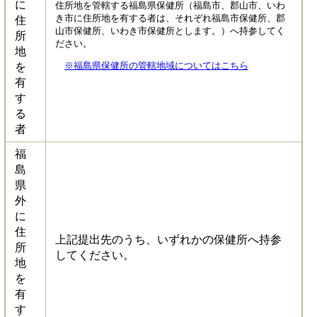
に
住所地を管轄する福島県保健所（福島市、郡山市、いわ
き市に住所地を有する者は、それぞれ福島市保健所、郡
住
山市保健所、いわき市保健所とします。）へ持参してく
所
ださい。
地
※福島県保健所の管轄地域についてはこちら
を
有
す
る
者
福
島
県
外
に
住
上記提出先のうち、いずれかの保健所へ持参
所
してください。
地
を
有
す