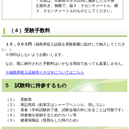
・写真は、出願前６か月以内に撮影した上半身、
正面向き、無帽で、縦４．５センチメートル、横
３．５センチメートルのものとしてください。
（４）受験手数料
１０，０００円
（福島県収入証紙を受験願書に貼付して納入してくださ
い。）
※消印はしないようお願いします。
なお、既に納付された手数料はいかなる理由であっても返還しません。
※福島県収入証紙売りさばきについてはこちら
５ 試験時に持参するもの
（１） 受験票
（２） 筆記用具（鉛筆又はシャープペンシル、消しゴム）
（３） 昼食（学科試験終了後、試験会場の外に出ることは可能です）
（４） 持参物を収納するためのカバン等
（５） 健康保険証（怪我をした時のため）