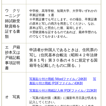
ウ クリ
中学校、高等学校、短期大学、大学等いずれかの
卒業証明書 １通
ーニング
※卒業証書でも可とします。その場合、卒業証書
師試験受
の原本と写しの両方を用意してください。なお、
験資格を
原本は写しと照合した後、返却します。
証する書
※受験資格を証するものであれば、最終学歴のも
類
のでなくてもかまいません。
エ 戸籍
申請者が外国人であるときは、住民票の
抄本又は
写し（住民基本台帳法（昭和４２年法律
戸籍記載
第８１号）第３０条の４５に規定する国
事項証明
籍等を記載したものに限る。）
書
写真貼り付け用紙 [Wordファイル／24KB]
写
真貼り付け用紙 [PDFファイル／43KB]
写真貼り付け用紙記入例 [PDFファイル／213KB]
オ 写真
・写真の貼付面（裏面）に撮影年月日及び氏名を
記入してください。