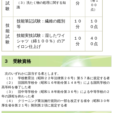
（各１
（３）洗たく物の処理に関する知
試
分
００
識
験
点）
技能筆記試験：繊維の鑑別
１０
１０
技
等
分
０点
能
技能実技試験：湿したワイ
試
１０
４０
シャツ（綿１００％）のア
験
分
０点
イロン仕上げ
３ 受験資格
次のいずれかに該当する者とします。
（１） 学校教育法（昭和２２年法律第２６号）第５７条に規定する者
（２） 旧国民学校令（昭和１６年勅令第１４８号）による国民学校の
高等科を修了した者
（３） 旧中等学校令（昭和１８年勅令第３６号）による中等学校の２
年の課程を終わった者
（４） クリーニング業法施行規則の一部を改正する省令（昭和３０年
厚生省令第２１号）附則第２項に規定する者