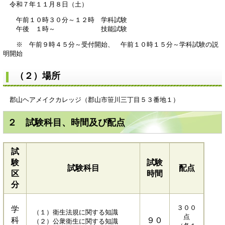
令和７年１１月８日（土）
午前１０時３０分～１２時 学科試験
午後 １時～ 技能試験
※ 午前９時４５分～受付開始、 午前１０時１５分～学科試験の説
明開始
（２）場所
郡山ヘアメイクカレッジ（郡山市笹川三丁目５３番地１）
２ 試験科目、時間及び配点
試
験
試験
試験科目
配点
区
時間
分
３００
学
（１）衛生法規に関する知識
点
科
９０
（２）公衆衛生に関する知識