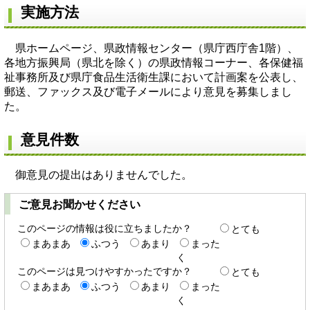
実施方法
県ホームページ、県政情報センター（県庁西庁舎1階）、
各地方振興局（県北を除く）の県政情報コーナー、各保健福
祉事務所及び県庁食品生活衛生課において計画案を公表し、
郵送、ファックス及び電子メールにより意見を募集しまし
た。
意見件数
御意見の提出はありませんでした。
ご意見お聞かせください
このページの情報は役に立ちましたか？
とても
まあまあ
ふつう
あまり
まった
く
このページは見つけやすかったですか？
とても
まあまあ
ふつう
あまり
まった
く