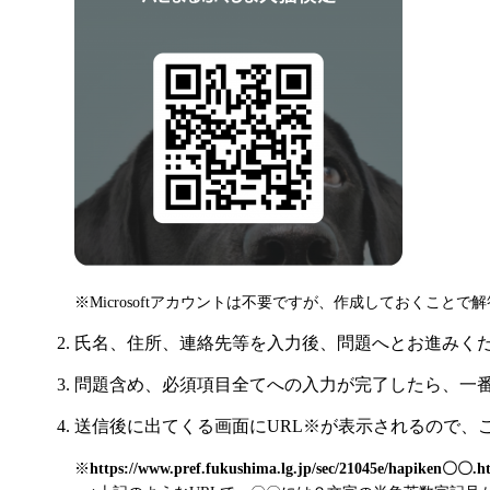
※Microsoftアカウントは不要ですが、作成しておくこと
2. 氏名、住所、連絡先等を入力後、問題へとお進みく
3. 問題含め、必須項目全てへの入力が完了したら、
4. 送信後に出てくる画面にURL※が表示されるので
※
https://www.pref.fukushima.lg.jp/sec/21045e/hapiken〇〇.h