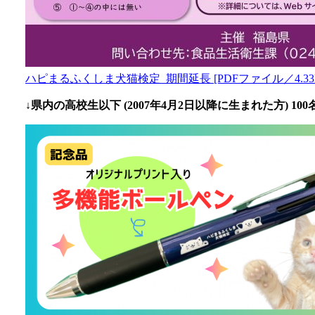
ハピまるふくしま犬猫検定_期間延長 [PDFファイル／4.33
↓県内の高校生以下 (2007年4月2日以降に生まれた方) 1