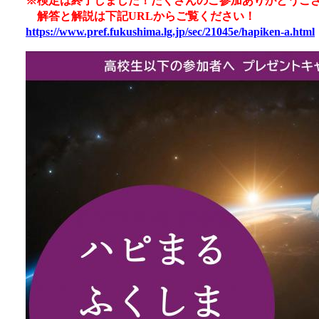
※検定は終了しました！たくさんのご参加ありがとうご
解答と解説は下記URLからご覧ください！
https://www.pref.fukushima.lg.jp/sec/21045e/hapiken-a.html