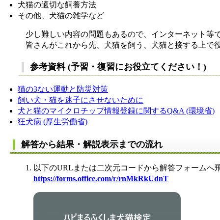
犬猫の適切な飼養方法
その他、犬猫の雑学など
少し難しい内容の問題もあるので、インターネット等で
皆さんがこれから先、犬猫を飼う、犬猫と接する上で役
参考資料 (予習・復習にお役立てください！)
猫の3ない運動と防災対策
飼い犬・猫を迷子にさせないために
犬と猫のマイクロチップ情報登録に関するQ&A (環境省)
狂犬病 (厚生労働省)
解答から結果・解説表示までの流れ
1. 以下のURLまたは二次元コードから解答フォームへ
https://forms.office.com/r/rnMkRkUdnT