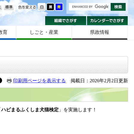
の大きさ
色を変える
組織でさがす
カ
教育
しごと・産業
県政情報
印刷用ページを表示する
掲載日：2026年2月2日更新
「
ハピまるふくしま犬猫検定
」を実施します！