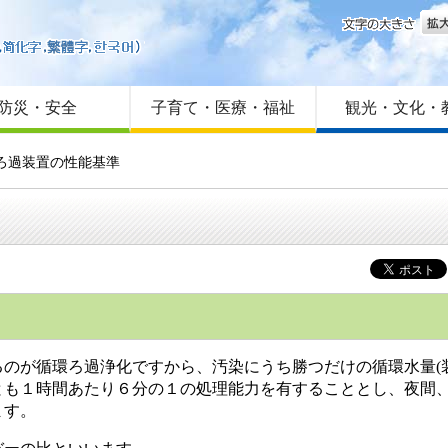
文字
はじめての方へ
Foreign language
サイトマップ
防災・安全
子育て・医療・福祉
観光・文化・
環ろ過装置の性能基準
。
のが循環ろ過浄化ですから、汚染にうち勝つだけの循環水量(装
とも１時間あたり６分の１の処理能力を有することとし、夜間
ます。