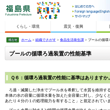
福島県
くらし・環境
震災・復興
ホーム
>
組織でさがす
>
食品生活衛生課
> プールの循
プールの循環ろ過装置の性能基準
Ｑ６：循環ろ過装置の性能に基準はありますか
ろ過・滅菌した浄水でプール水を希釈して水質を維持する
本体の水の容量に循環水量を加えた全容量に対し、少なく
あたり４分の１の処理能力を有すること」と規定されてい