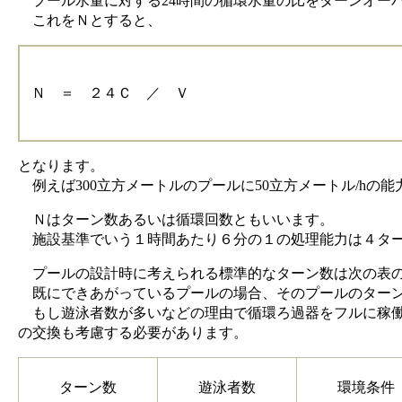
プール水量に対する24時間の循環水量の比をターンオー
これをＮとすると、
Ｎ ＝ ２４Ｃ ／ Ｖ
となります。
例えば300立方メートルのプールに50立方メートル/hの能力
Ｎはターン数あるいは循環回数ともいいます。
施設基準でいう１時間あたり６分の１の処理能力は４ター
プールの設計時に考えられる標準的なターン数は次の表
既にできあがっているプールの場合、そのプールのターン
もし遊泳者数が多いなどの理由で循環ろ過器をフルに稼働
の交換も考慮する必要があります。
ターン数
遊泳者数
環境条件