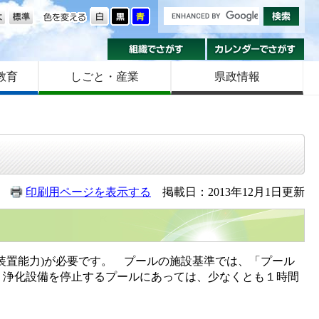
の大きさ
色を変える
組織でさがす
カ
教育
しごと・産業
県政情報
印刷用ページを表示する
掲載日：2013年12月1日更新
置能力)が必要です。 プールの施設基準では、「プール
、浄化設備を停止するプールにあっては、少なくとも１時間