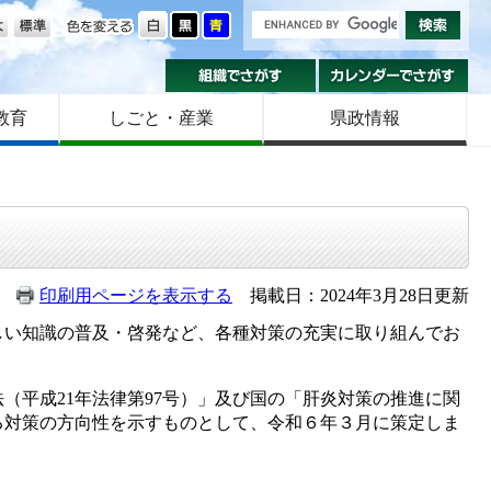
の大きさ
色を変える
組織でさがす
カ
教育
しごと・産業
県政情報
印刷用ページを表示する
掲載日：2024年3月28日更新
い知識の普及・啓発など、各種対策の充実に取り組んでお
平成21年法律第97号）」及び国の「肝炎対策の推進に関
係る対策の方向性を示すものとして、令和６年３月に策定しま