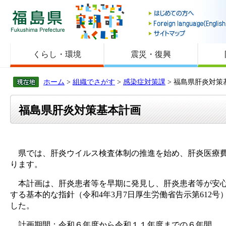
福島県
くらし・環境
震災・復興
ホーム
>
組織でさがす
>
感染症対策課
> 福島県肝炎対策
福島県肝炎対策基本計画
県では、肝炎ウイルス検査体制の推進を始め、肝炎医療費
ります。
本計画は、肝炎患者等を早期に発見し、肝炎患者等が安心し
する基本的な指針（令和4年3月7日厚生労働省告示第61
した。
計画期間：令和６年度から令和１１年度までの６年間