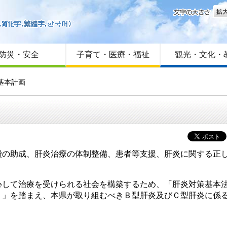
文字
はじめての方へ
Foreign language
サイトマップ
防災・安全
子育て・医療・福祉
観光・文化・
基本計画
の助成、肝炎治療の体制整備、患者等支援、肝炎に関する正し
て治療を受けられる社会を構築するため、「肝炎対策基本法（
2号）」を踏まえ、本県が取り組むべきＢ型肝炎及びＣ型肝炎に