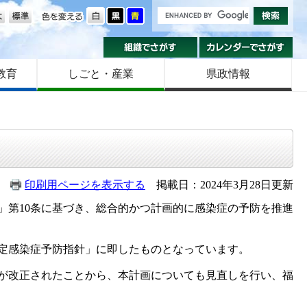
の大きさ
色を変える
組織でさがす
カ
教育
しごと・産業
県政情報
印刷用ページを表示する
掲載日：2024年3月28日更新
」第10条に基づき、総合的かつ計画的に感染症の予防を推進
定感染症予防指針」に即したものとなっています。
」が改正されたことから、本計画についても見直しを行い、福