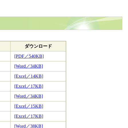
ダウンロード
[PDF／540KB]
[Word／34KB]
[Excel／14KB]
[Excel／17KB]
[Word／34KB]
[Excel／15KB]
[Excel／17KB]
[Word／38KB]