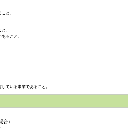
こと。​
と。​
あること。​
している事業であること。​
合）​
​