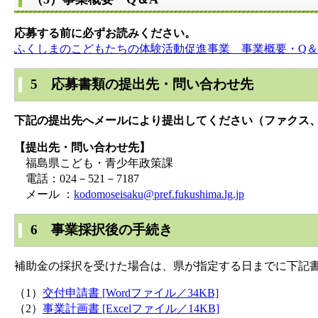
応募する前に必ずお読みください。
ふくしまのこどもたちの体験活動促進事業 事業概要・Q＆A [P
5 応募書類の提出先・問い合わせ先
下記の提出先へメールにより提出してください（ファクス
【提出先・問い合わせ先】
福島県こども・青少年政策課
電話：024－521－7187
メール
：
kodomoseisaku@pref.fukushima.lg.jp
6 事業採択後の手続き
補助金の採択を受けた場合は、県が指定する日までに下記
（1）
交付申請書 [Wordファイル／34KB]
（2）
事業計画書 [Excelファイル／14KB]