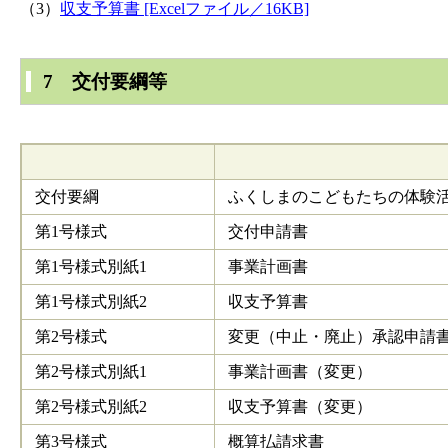
（3）
収支予算書 [Excelファイル／16KB]
7 交付要綱等
交付要綱
ふくしまのこどもたちの体験
第1号様式
交付申請書
第1号様式別紙1
事業計画書
第1号様式別紙2
収支予算書
第2号様式
変更（中止・廃止）承認申請
第2号様式別紙1
事業計画書（変更）
第2号様式別紙2
収支予算書（変更）
第3号様式
概算払請求書