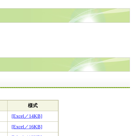
様式
[Excel／14KB]
[Excel／16KB]