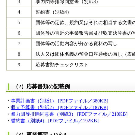
3
暴力団等排除同意書（別紙3）
4
誓約書（別紙4）
5
団体等の定款、規約又はそれに相当する文書
6
団体等の直近の事業報告書及び収支決算書の
7
団体等の活動内容が分かる資料の写し
8
法人又は団体名義の預金口座通帳の写し（表
9
応募書類チェックリスト
（2）応募書類の記載例
・
事業計画書（別紙1） [PDFファイル／380KB]
・
収支予算書（別紙2） [PDFファイル／187KB]
・
暴力団等排除同意書（別紙3） [PDFファイル／210KB]
・
誓約書（別紙4） [PDFファイル／192KB]
（3）事業概要・Q＆A