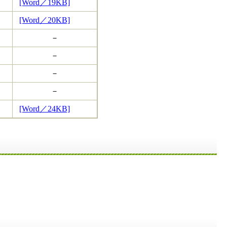
[Word／19KB]
[Word／20KB]
－
－
－
－
[Word／24KB]