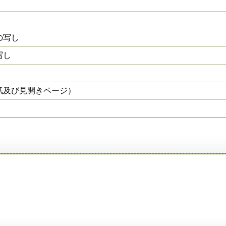
の写し
写し
紙及び見開きページ）