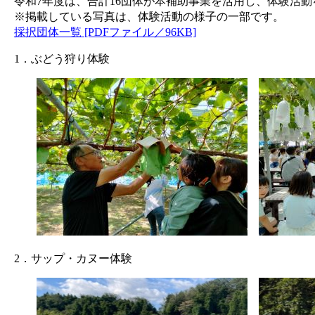
令和7年度は、合計16団体が本補助事業を活用し、体験活
※掲載している写真は、体験活動の様子の一部です。​
採択団体一覧 [PDFファイル／96KB]
1．ぶどう狩り体験
2．サップ・カヌー体験