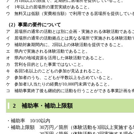
ア 月1回以上の頻度で、定期的に居場所を提供していること。​
イ 1年以上の居場所の運営実績があること。​
ウ 無料又は低額（実費相当額）で利用できる居場所を提供している
（2）事業の要件について
ア 居場所の通常の活動とは別に企画・実施される体験活動であるこ
イ 居場所の通常の活動拠点とは異なる場所で実施される体験活動で
ウ 補助対象期間内に、2回以上の体験活動を提供できること。​
エ 県内で実施される体験活動であること。​
オ 県内の地域資源を活用した体験活動であること。​
カ 営利を目的とした事業ではないこと。​
キ 各回5名以上のこどもの参加が見込まれること。​
ク 参加者のうち、こどもが半数以上を占めていること。​
ケ 参加者1人当たりの経費が10,000円未満であること。​
コ 補助事業終了後も継続的に活動を行うことができる事業計画を有
2 補助率・補助上限額
・補助率 10/10以内
・補助上限額 30万円／箇所（体験活動を3回以上実施する場
20万円／箇所（体験活動を2回実施する場合）