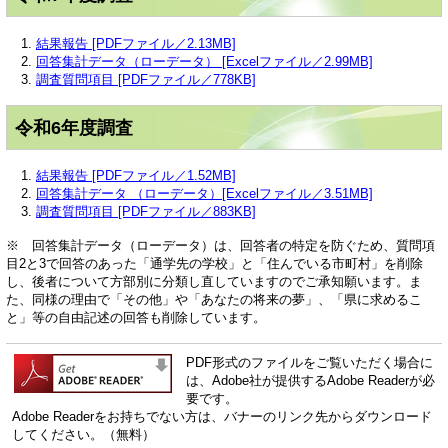
結果報告 [PDFファイル／2.13MB]
回答集計データ（ローデータ） [Excelファイル／2.99MB]
調査質問項目 [PDFファイル／778KB]
令和6年度調査
結果報告 [PDFファイル／1.52MB]
回答集計データ （ローデータ）[Excelファイル／3.51MB]
調査質問項目 [PDFファイル／883KB]
※ 回答集計データ（ローデータ）は、回答者の特定を防ぐため、質問項
目2と3で回答のあった「通学先の学校」と「住んでいる市町村」を削除
し、後者について方部別に分類し直していますのでご承知願います。ま
た、同様の理由で「その他」や「あなたの将来の夢」、「県に求めるこ
と」等の自由記述の回答も削除しています。
PDF形式のファイルをご覧いただく場合に
は、Adobe社が提供するAdobe Readerが必
要です。
Adobe Readerをお持ちでない方は、バナーのリンク先からダウンロード
してください。（無料）