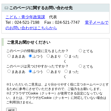
このページに関するお問い合わせ先
こども・青少年政策課
代表
Tel：024-521-7198 Fax：024-521-7747
電子メールで
のお問い合わせはこちらから
ご意見お聞かせください
このページの情報は役に立ちましたか？
とても
まあまあ
ふつう
あまり
まった
く
このページは見つけやすかったですか？
とても
まあまあ
ふつう
あまり
まった
く
※1 いただいたご意見は、より分かりやすく役に立つホームページとす
るために参考にさせていただきますので、ご協力をお願いします。
※2 ブラウザでCookie（クッキー）が使用できる設定になっていな
い、または、ブラウザがCookie（クッキー）に対応していない場合は
ご利用頂けません。