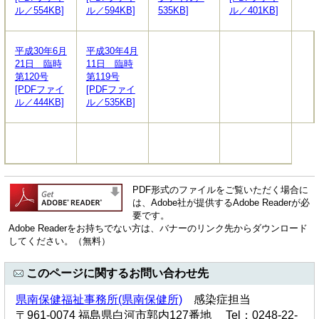
ル／554KB]
ル／594KB]
535KB]
ル／401KB]
平成30年6月
平成30年4月
21日 臨時
11日 臨時
第120号
第119号
[PDFファイ
[PDFファイ
ル／444KB]
ル／535KB]
PDF形式のファイルをご覧いただく場合に
は、Adobe社が提供するAdobe Readerが必
要です。
Adobe Readerをお持ちでない方は、バナーのリンク先からダウンロード
してください。（無料）
このページに関するお問い合わせ先
県南保健福祉事務所(県南保健所)
感染症担当
〒961-0074 福島県白河市郭内127番地 Tel：0248-22-