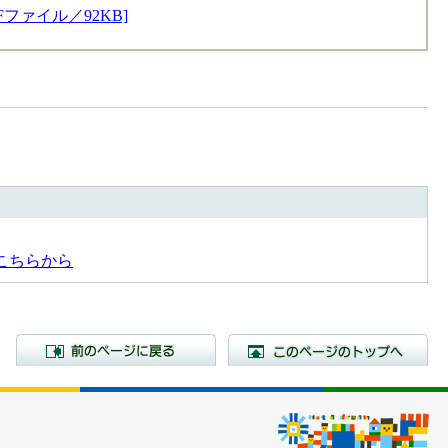
Fファイル／92KB]
こちらから
前のページに戻る
こ