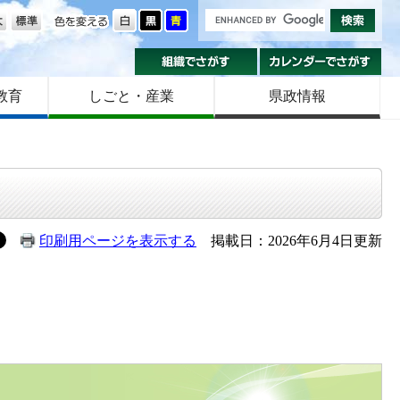
の大きさ
色を変える
組織でさがす
カ
教育
しごと・産業
県政情報
印刷用ページを表示する
掲載日：2026年6月4日更新