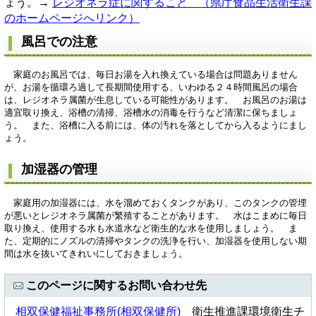
ょう。→
レジオネラ症に関すること （県庁食品生活衛生課
のホームページへリンク）
風呂での注意
家庭のお風呂では、毎日お湯を入れ換えている場合は問題ありません
が、お湯を循環ろ過して長期間使用する、いわゆる２４時間風呂の場合
は、レジオネラ属菌が生息している可能性があります。 お風呂のお湯は
適宜取り換え、浴槽の清掃、浴槽水の消毒を行うなど清潔に保ちましょ
う。 また、浴槽に入る前には、体の汚れを落としてから入るようにまし
ょう。
加湿器の管理
家庭用の加湿器には、水を溜めておくタンクがあり、このタンクの管埋
が悪いとレジオネラ属菌が繁殖することがあります。 水はこまめに毎日
取り換え、使用する水も水道水など衛生的な水を使用しましょう。 ま
た、定期的にノズルの清掃やタンクの洗浄を行い、加湿器を使用しない期
間は水を抜いてきれいにしておきましょう。
このページに関するお問い合わせ先
相双保健福祉事務所(相双保健所)
衛生推進課環境衛生チ