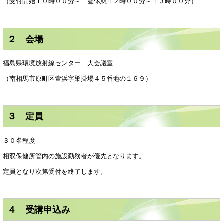
（受付開始１０時００分～ 昼休憩１２時００分～１３時００分）
２ 会場
福島県環境放射線センター 大会議室
（南相馬市原町区萱浜字巣掛場４５番地の１６９）
３ 定員
３０名程度
相双保健所管内の施設勤務者が優先となります。
定員となり次第受付を終了します。
４ 受講申込み