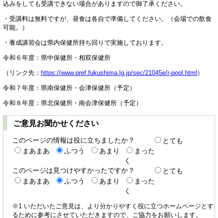
込みをしても受講できない場合がありますので御了承ください。
・受講料は無料ですが、昼食は各自で準備してください。（会場での飲食
可能。）
・養成講習会は県内保健所持ち回りで実施しております。
令和６年度：県中保健所・相双保健所
（リンク先：
https://www.pref.fukushima.lg.jp/sec/21045e/r-pool.html
）
令和７年度：県南保健所・会津保健所（予定）
令和８年度：県北保健所・南会津保健所（予定）
ご意見お聞かせください
このページの情報は役に立ちましたか？
とても
まあまあ
ふつう
あまり
まった
く
このページは見つけやすかったですか？
とても
まあまあ
ふつう
あまり
まった
く
※1 いただいたご意見は、より分かりやすく役に立つホームページとす
るために参考にさせていただきますので、ご協力をお願いします。