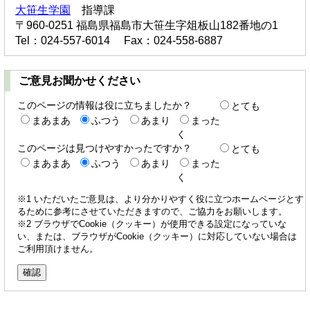
大笹生学園
指導課
〒960-0251 福島県福島市大笹生字俎板山182番地の1
Tel：024-557-6014 Fax：024-558-6887
ご意見お聞かせください
このページの情報は役に立ちましたか？
とても
まあまあ
ふつう
あまり
まった
く
このページは見つけやすかったですか？
とても
まあまあ
ふつう
あまり
まった
く
※1 いただいたご意見は、より分かりやすく役に立つホームページとす
るために参考にさせていただきますので、ご協力をお願いします。
※2 ブラウザでCookie（クッキー）が使用できる設定になっていな
い、または、ブラウザがCookie（クッキー）に対応していない場合は
ご利用頂けません。