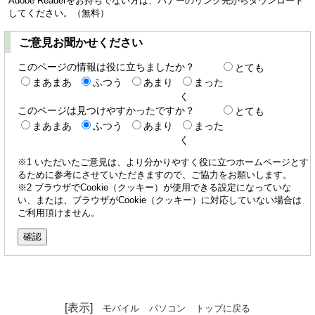
Adobe Readerをお持ちでない方は、バナーのリンク先からダウンロード
してください。（無料）
ご意見お聞かせください
このページの情報は役に立ちましたか？
とても
まあまあ
ふつう
あまり
まった
く
このページは見つけやすかったですか？
とても
まあまあ
ふつう
あまり
まった
く
※1 いただいたご意見は、より分かりやすく役に立つホームページとす
るために参考にさせていただきますので、ご協力をお願いします。
※2 ブラウザでCookie（クッキー）が使用できる設定になっていな
い、または、ブラウザがCookie（クッキー）に対応していない場合は
ご利用頂けません。
[表示]
モバイル
パソコン
トップに戻る