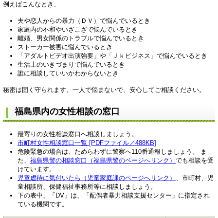
例えばこんなとき、
夫や恋人からの暴力（ＤＶ）で悩んでいるとき
家庭内の不和やいざこざで悩んでいるとき
離婚、男女関係のトラブルで悩んでいるとき
ストーカー被害に悩んでいるとき
「アダルトビデオ出演強要」や「Ｊｋビジネス」で悩んでいるとき
生活上のいきづまりで悩んでいるとき
誰に相談していいかわからないとき
秘密は固く守られます。一人で悩まないで、安心してご相談ください。
福島県内の女性相談の窓口
最寄りの女性相談窓口へ相談しましょう。
市町村女性相談窓口一覧 [PDFファイル／488KB]
危険緊急の場合は、ためらわずに警察へ110番通報しましょう。 ま
た、
福島県警の相談窓口（福島県警のページへリンク）
でも相談を受
けています。
児童虐待に気付いたら（児童家庭課のページへリンク）
、市町村、児
童相談所、保健福祉事務所等に相談しましょう。
下の表中、「DV」は、「配偶者暴力相談支援センター」に指定され
ている機関です。