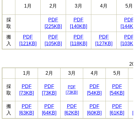
1月
2月
3月
4月
5月
採
PDF
PDF
PDF
取
[225KB]
[140KB]
[144K
搬
PDF
PDF
PDF
PDF
PDF
入
[121KB]
[105KB]
[118KB]
[127KB]
[103K
2
1月
2月
3月
4月
5月
採
PDF
PDF
PDF
PDF
PDF
[
73KB]
[
取
[73KB]
[73KB]
[54KB]
[54KB]
搬
PDF
PDF
PDF
PDF
PDF
入
[63KB]
[64KB]
[62KB]
[60KB]
[61KB]
[