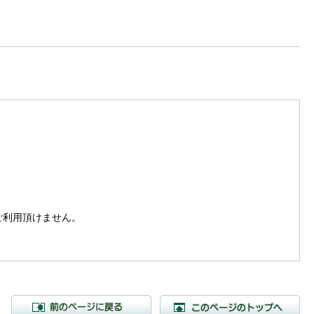
。
はご利用頂けません。
前のページに戻る
こ