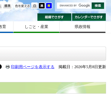
の大きさ
色を変える
組織でさがす
カ
教育
しごと・産業
県政情報
印刷用ページを表示する
掲載日：2026年5月8日更新