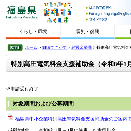
福島県
くらし・環境
震災・復興
ホーム
>
組織でさがす
>
経営金融課
> 特別高圧電気料金
特別高圧電気料金支援補助金（令和8年1
※申請受付終了
対象期間および公募期間
福島県中小企業特別高圧電気料金支援補助金のご案内 [PD
・補助対象 令和8年1月～3月に使用した電気料金