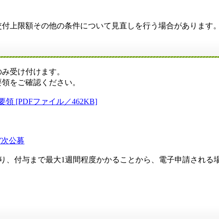
付上限額その他の条件について見直しを行う場合があります
のみ受け付けます。
領をご確認ください。
[PDFファイル／462KB]
。
7次公募
要となり、付与まで最大1週間程度かかることから、電子申請され