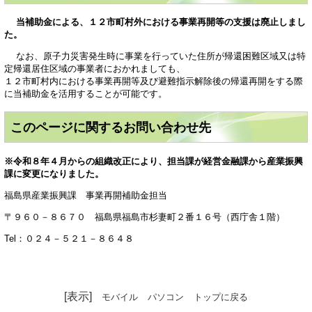
​
当補助金による、１２市町村外における事業再開等の支援は廃止しまし
た。
なお、原子力災害発生時に事業を行っていた住所が帰還困難区域又は特
定帰還居住区域の事業者におかれましても、
１２市町村内における事業再開等及び避難指示解除後の帰還再開をする際
に当補助金を活用することが可能です。
このページに関するお問い合わせ先
※令和８年４月からの組織改正により、担当課が経営金融課から産業振興
課に変更になりました。
福島県産業振興課 事業再開補助金担当
〒９６０－８６７０ 福島県福島市杉妻町２番１６号（西庁舎１階）
Tel：０２４－５２１－８６４８
[表示]
モバイル
パソコン
トップに戻る