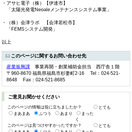
・アサヒ電子（株）【伊達市】
「太陽光発電Neoaleメンテナンスシステム事業」
・（株）会津ラボ 【会津若松市】
「FEMSシステム開発」
以上
このページに関するお問い合わせ先
産業振興課
事業再開・創業補助金担当 西庁舎１階
〒960-8670 福島県福島市杉妻町2-16 Tel：024-521-
8648 Fax：024-521-8685
ご意見お聞かせください
このページの情報は役に立ちましたか？
とても
まあまあ
ふつう
あまり
まった
く
このページは見つけやすかったですか？
とても
まあまあ
ふつう
あまり
まった