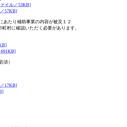
イル／53KB]
57KB]
にあたり補助事業の内容が被災１２
町村に確認いただく必要があります。
B]
91KB]
必須）
17KB]
]