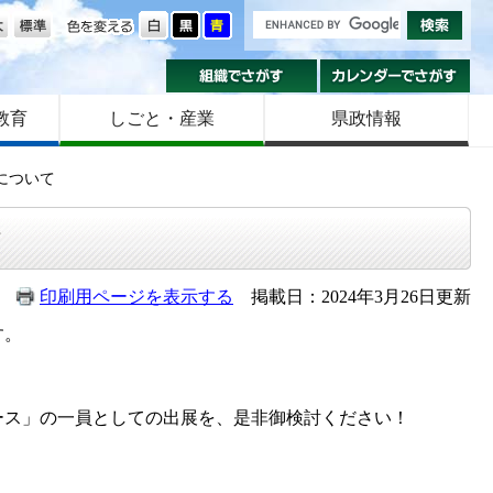
の大きさ
色を変える
組織でさがす
カ
教育
しごと・産業
県政情報
について
て
印刷用ページを表示する
掲載日：2024年3月26日更新
す。
ス」の一員としての出展を、是非御検討ください！