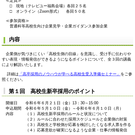
≪定員≫
□ 現地（テレビユー福島会場）各回２５名
□ オンライン（Zoom形式）
各回５０名
≪参加資格≫
普通科等高校生向け企業見学・企業ガイダンス参加企業
​内容
企業側が気づきにくい「高校生側の目線」を意識し、受け手に伝わりや
すい表現・情報発信ができるようになるポイントについて、全３回の講義
により解説いたします。
詳細は
「高卒採用のノウハウが学べる高校生受入準備セミナー」
をご参
照ください。
第１回 高校生新卒採用のポイント
開催日 令和６年６月２１日（金）13：30～15:00
申込期間 令和６年５月１０日（金）～令和６年６月１０日（月）
内容 （１）高校生新卒採用のルールと状況について
（２）ルールに合わせた採用スケジュールと企業側の対策
（３）高校生と学校側が応募を検討したくなる求人票を作る
（４）応募意欲が確実になるような企業・仕事の情報発信