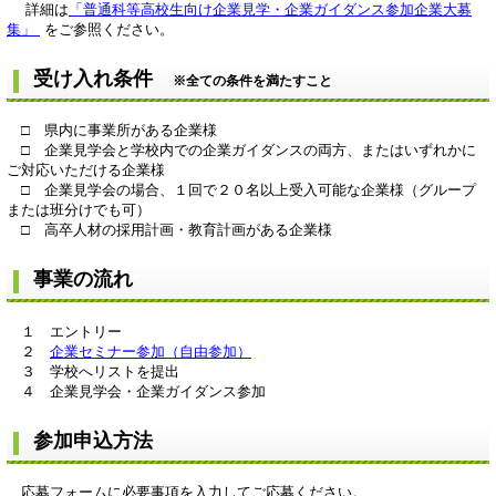
詳細は
「普通科等高校生向け企業見学・企業ガイダンス参加企業大募
集」
をご参照ください。
受け入れ条件
※全ての条件を満たすこと
□ 県内に事業所がある企業様
□ 企業見学会と学校内での企業ガイダンスの両方、またはいずれかに
ご対応いただける企業様
□ 企業見学会の場合、１回で２０名以上受入可能な企業様（グループ
または班分けでも可）
□ 高卒人材の採用計画・教育計画がある企業様
事業の流れ
１ エントリー
２
企業セミナー参加（自由参加）
３ 学校へリストを提出
４ 企業見学会・企業ガイダンス参加
参加申込方法
応募フォームに必要事項を入力してご応募ください。