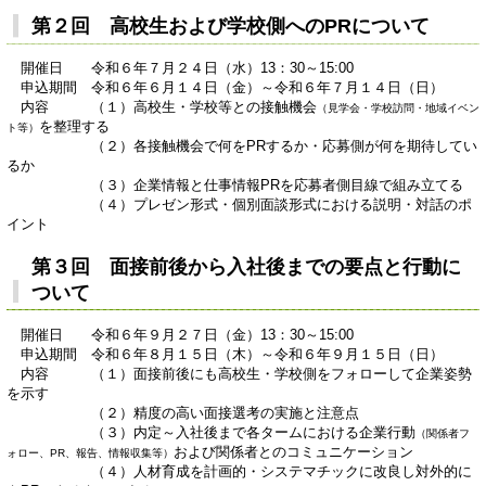
第２回 高校生および学校側へのPRについて
開催日 令和６年７月２４日（水）13：30～15:00
申込期間 令和６年６月１４日（金）～令和６年７月１４日（日）
内容 （１）高校生・学校等との接触機会
（見学会・学校訪問・地域イベン
を整理する
ト等）
（２）各接触機会で何をPRするか・応募側が何を期待してい
るか
（３）企業情報と仕事情報PRを応募者側目線で組み立てる
（４）プレゼン形式・個別面談形式における説明・対話のポ
イント
第３回 面接前後から入社後までの要点と行動に
ついて
開催日 令和６年９月２７日（金）13：30～15:00
申込期間 令和６年８月１５日（木）～令和６年９月１５日（日）
内容 （１）面接前後にも高校生・学校側をフォローして企業姿勢
を示す
（２）精度の高い面接選考の実施と注意点
（３）内定～入社後まで各タームにおける企業行動
（関係者フ
および関係者とのコミュニケーション
ォロー、PR、報告、情報収集等）
（４）人材育成を計画的・システマチックに改良し対外的に