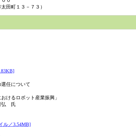
：００
市太田町１３－７３）
3KB]
の選任について
におけるロボット産業振興」
崇弘 氏
／3.54MB]