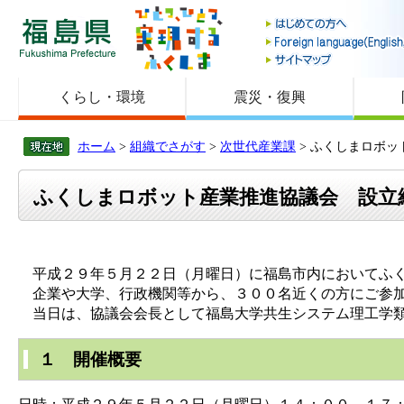
福島県
くらし・環境
震災・復興
ホーム
>
組織でさがす
>
次世代産業課
> ふくしまロボ
ふくしまロボット産業推進協議会 設立
平成２９年５月２２日（月曜日）に福島市内においてふく
企業や大学、行政機関等から、３００名近くの方にご参
当日は、協議会会長として福島大学共生システム理工学類
１ 開催概要