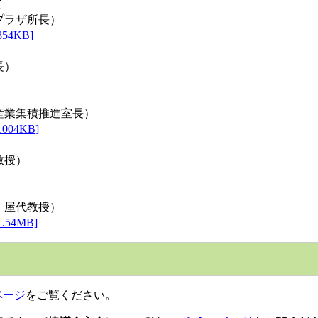
て
プラザ所長）
4KB]
長）
産業集積推進室長）
04KB]
教授）
 屋代教授）
54MB]
ページ
をご覧ください。