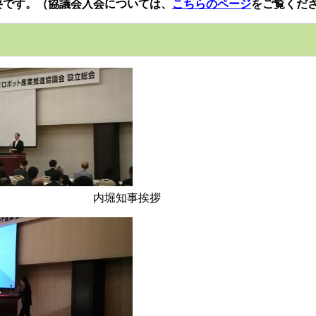
要です。
（協議会入会については、
こちらのページ
をご覧くだ
堀知事挨拶