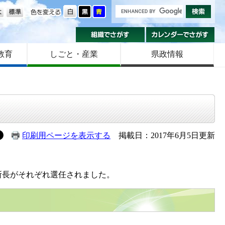
の大きさ
色を変える
組織でさがす
カ
教育
しごと・産業
県政情報
印刷用ページを表示する
掲載日：2017年6月5日更新
所長がそれぞれ選任されました。