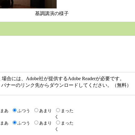
講演の様子
には、Adobe社が提供するAdobe Readerが必要です。
ない方は、バナーのリンク先からダウンロードしてください。（無料）
まあ
ふつう
あまり
まった
く
まあ
ふつう
あまり
まった
く