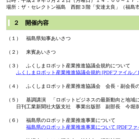
日時：平成２９年５月２２日（月曜日）１４：００～１７
場所：ザ・セレクトン福島 西館３階「安達太良」（福島
２ 開催内容
（１） 福島県知事あいさつ
（２） 来賓あいさつ
（３） ふくしまロボット産業推進協議会規約について
ふくしまロボット産業推進協議会規約 [PDFファイル／18
（４） ふくしまロボット産業推進協議会 会長・副会長
（５） 基調講演 「ロボットビジネスの最新動向と地域
日刊工業新聞社大阪支社 事業出版部 副部長 今堀
（６） 福島県のロボット産業推進事業について
福島県のロボット産業推進事業について [PDFファイル