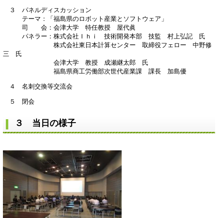
３ パネルディスカッション
テーマ：「福島県のロボット産業とソフトウェア」
司 会：会津大学 特任教授 屋代眞
パネラー：株式会社Ｉｈｉ 技術開発本部 技監 村上弘記 氏
株式会社東日本計算センター 取締役フェロー 中野修
三 氏
会津大学 教授 成瀬継太郎 氏
福島県商工労働部次世代産業課 課長 加島優
４ 名刺交換等交流会
５ 閉会
３ 当日の様子