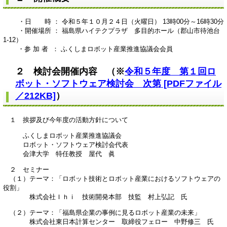
・日 時 ： 令和５年１０月２４日（火曜日） 13時00分～16時30分
・開催場所 ： 福島県ハイテクプラザ 多目的ホール（郡山市待池台
1-12）
・参 加 者 ： ふくしまロボット産業推進協議会会員
２ 検討会開催内容 （※
令和５年度 第１回ロ
ボット・ソフトウェア検討会 次第 [PDFファイル
／212KB]
）
１ 挨拶及び今年度の活動方針について
ふくしまロボット産業推進協議会
ロボット・ソフトウェア検討会代表
会津大学 特任教授 屋代 眞
２ セミナー
（１）テーマ：「ロボット技術とロボット産業におけるソフトウェアの
役割」
株式会社Ｉｈｉ 技術開発本部 技監 村上弘記 氏
（２）テーマ：「福島県企業の事例に見るロボット産業の未来」
株式会社東日本計算センター 取締役フェロー 中野修三 氏