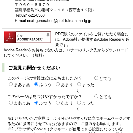
〒９６０－８６７０
福島県福島市杉妻町２－１６（西庁舎１２階）
Tel:024-521-8568
E-mail:next-generation@pref.fukushima.lg.jp
PDF形式のファイルをご覧いただく場合に
は、Adobe社が提供するAdobe Readerが必
要です。
Adobe Readerをお持ちでない方は、バナーのリンク先からダウンロード
してください。（無料）
ご意見お聞かせください
このページの情報は役に立ちましたか？
とても
まあまあ
ふつう
あまり
まった
く
このページは見つけやすかったですか？
とても
まあまあ
ふつう
あまり
まった
く
※1 いただいたご意見は、より分かりやすく役に立つホームページとす
るために参考にさせていただきますので、ご協力をお願いします。
※2 ブラウザでCookie（クッキー）が使用できる設定になっていな