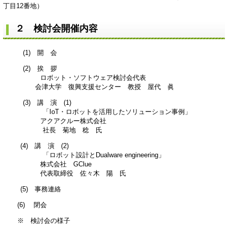
丁目12番地）
２ 検討会開催内容
(1) 開 会
(2) 挨 拶
ロボット・ソフトウェア検討会代表
会津大学 復興支援センター 教授 屋代 眞
(3) 講 演 (1)
「IoT・ロボットを活用したソリューション事例」
アクアクルー株式会社
社長 菊地 稔 氏
(4) 講 演 (2)
「ロボット設計とDualware engineering」
株式会社 GClue
代表取締役 佐々木 陽 氏
(5) 事務連絡
(6) 閉会
※ 検討会の様子