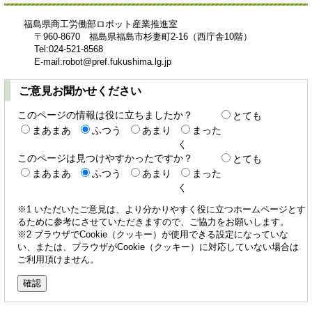
福島県商工労働部ロボット産業推進室
〒960-8670 福島県福島市杉妻町2-16（西庁舎10階）
Tel:024-521-8568
E-mail:robot@pref.fukushima.lg.jp
ご意見お聞かせください
このページの情報は役に立ちましたか？
とても
まあまあ
ふつう
あまり
まった
く
このページは見つけやすかったですか？
とても
まあまあ
ふつう
あまり
まった
く
※1 いただいたご意見は、より分かりやすく役に立つホームページとす
るために参考にさせていただきますので、ご協力をお願いします。
※2 ブラウザでCookie（クッキー）が使用できる設定になっていな
い、または、ブラウザがCookie（クッキー）に対応していない場合は
ご利用頂けません。