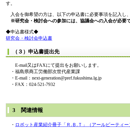
す。
入会を御希望の方は、以下の申込書に必要事項を記入し、E-
※研究会・検討会への参
加には、協議会への入会が必要
◆申込書様式◆
研究会・検討会申込書
（３）申込書提出先
E-mail又はFAXにて提出をお願いします。
・福島県商工労働部次世代産業課
・E-mail：next-generation@pref.fukushima.lg.jp
・FAX：024-521-7932
3 関連情報
・
ロボット産業紹介冊子「Ｒ.Ｂ.Ｔ」（アールビーティー