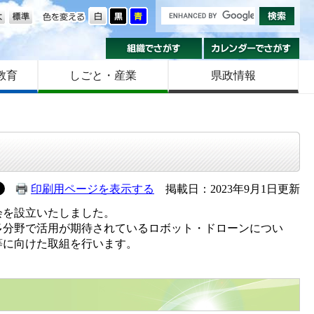
の大きさ
色を変える
組織でさがす
カ
教育
しごと・産業
県政情報
印刷用ページを表示する
掲載日：2023年9月1日更新
会を設立いたしました。
分野で活用が期待されているロボット・ドローンについ
等に向けた取組を行います。