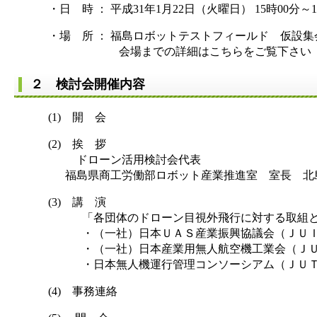
・日 時 ： 平成31年1月22日（火曜日） 15時00分～1
・場 所 ： 福島ロボットテストフィールド 仮設集
会場までの詳細はこちらをご覧下さ
２ 検討会開催内容
(1) 開 会
(2) 挨 拶
ドローン活用検討会代表
福島県商工労働部ロボット産業推進室 室長 北
(3) 講 演
「各団体のドローン目視外飛行に対する取組と今
・（一社）日本ＵＡＳ産業振興協議会（ＪＵＩ
・（一社）日本産業用無人航空機工業会（ＪＵ
・日本無人機運行管理コンソーシアム（ＪＵＴ
(4) 事務連絡