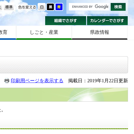
の大きさ
色を変える
組織でさがす
カ
教育
しごと・産業
県政情報
印刷用ページを表示する
掲載日：2019年1月22日更新
た。