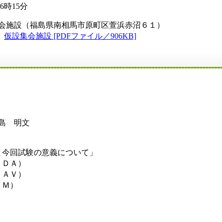
6時15分
会施設（福島県南相馬市原町区萱浜赤沼６１）
い
仮設集会施設 [PDFファイル／906KB]
島 明文
回試験の意義について」
ＤＡ）
ＡＶ）
Ｍ）