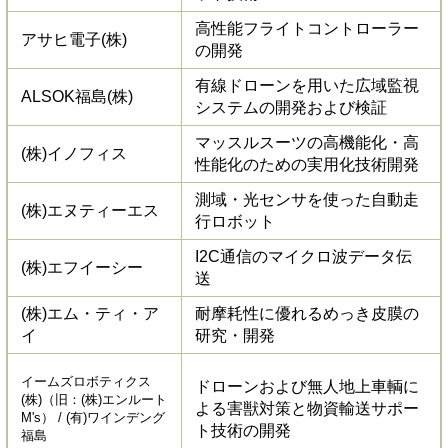
高性能フライトコントローラー
アサヒ電子(株)
の開発
有線ドローンを用いた広域監視
ALSOK福島(株)
システムの開発および検証
マッスルスーツの高機能化・高
(株)イノフィス
性能化のための実用化技術開発
測域・光センサを使った自動走
(株)エヌティーエス
行ロボット
I2C通信のマイクロ波データ伝
(株)エフイーシー
送
(株)エム・ティ・ア
耐摩耗性に優れるめっき皮膜の
イ
研究・開発
イームズロボティクス
ドローンおよび無人地上車輌に
(株)（旧：(株)エンルート
よる害獣対策と物資輸送サポー
M's） / (有)ワインデング
ト技術の開発
福島