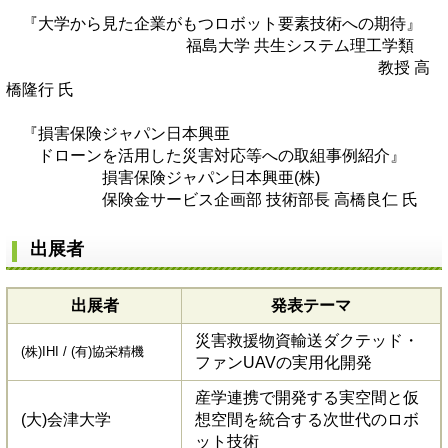
『大学から見た企業がもつロボット要素技術への期待』
福島大学 共生システム理工学類
教授 高
橋隆行 氏
『損害保険ジャパン日本興亜
ドローンを活用した災害対応等への取組事例紹介』
損害保険ジャパン日本興亜(株)
保険金サービス企画部 技術部長 高橋良仁 氏
出展者
出展者
発表テーマ
災害救援物資輸送ダクテッド・
(株)IHI / (有)協栄精機
ファンUAVの実用化開発
産学連携で開発する実空間と仮
(大)会津大学
想空間を統合する次世代のロボ
ット技術