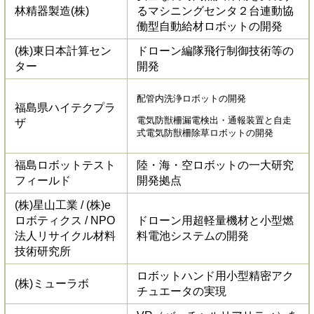
林精器製造(株)
るマシニングセンタ２台連動協
働型自動給材ロボットの開発
(株)東日本計算セン
ドローン編隊飛行制御技術等の
ター
開発
配管内洗浄ロボットの開発
福島県ハイテクプラ
電気防獣柵漏電検出・通報装置と自走
ザ
式電気防獣柵除草ロボットの開発
福島ロボットテスト
陸・海・空ロボットの一大研究
フィールド
開発拠点
(株)星山工業 / (株)e
ロボティクス / NPO
ドローン用超軽量機材と小型燃
法人リサイクル材料
料電池システムの開発
技術研究所
ロボットハンド用小型精密アク
(株)ミューラボ
チュエータの実現