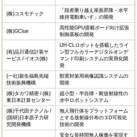
「段差乗り越え座面昇降・水平
(株)コスモテック
維持電動車いす」の開発
高性能GPU搭載ボード向け拡張
(株)GClue
制御基板の開発
IJH-CLロボットを搭載したライ
(有)品川通信計装サ
ン型フルカラーデジタルオンデ
ービス / イオス(株)
マンド印刷システムの実用化開
発
(一社)新生福島先端
獣害対策用画像認識システムの
技術振興機構
開発
(株)タカワ精密 / (株)
超小型・半自律・耐放射線性の
東日本計算センター
水中ロボットシステム
(株)千代田テクノル /
無人飛行体をプラットフォーム
(国研)日本原子力研
とする放射線分布の３D可視化
究開発機構
技術の開発
安全な長時間無人稼働を実現す