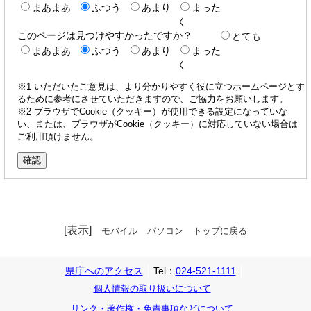
まあまあ
ふつう
あまり
まった
く
このページは見つけやすかったですか？
とても
まあまあ
ふつう
あまり
まった
く
※1 いただいたご意見は、より分かりやすく役に立つホームページとす
るために参考にさせていただきますので、ご協力をお願いします。
※2 ブラウザでCookie（クッキー）が使用できる設定になっていな
い、または、ブラウザがCookie（クッキー）に対応していない場合は
ご利用頂けません。
[表示]
モバイル
パソコン
トップに戻る
県庁へのアクセス
Tel：
024-521-1111
個人情報の取り扱いについて
リンク・著作権・免責事項などについて