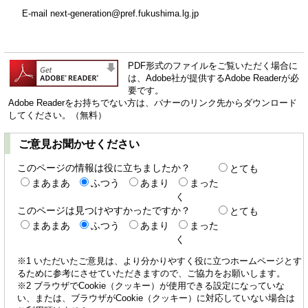
E-mail next-generation@pref.fukushima.lg.jp
PDF形式のファイルをご覧いただく場合に
は、Adobe社が提供するAdobe Readerが必
要です。
Adobe Readerをお持ちでない方は、バナーのリンク先からダウンロード
してください。（無料）
ご意見お聞かせください
このページの情報は役に立ちましたか？
とても
まあまあ
ふつう
あまり
まった
く
このページは見つけやすかったですか？
とても
まあまあ
ふつう
あまり
まった
く
※1 いただいたご意見は、より分かりやすく役に立つホームページとす
るために参考にさせていただきますので、ご協力をお願いします。
※2 ブラウザでCookie（クッキー）が使用できる設定になっていな
い、または、ブラウザがCookie（クッキー）に対応していない場合は