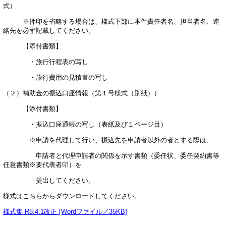
式）
※押印を省略する場合は、様式下部に本件責任者名、担当者名、連
絡先を必ず記載してください。
【添付書類】
・旅行行程表の写し
・旅行費用の見積書の写し
（２）補助金の振込口座情報（第１号様式（別紙））
【添付書類】
・振込口座通帳の写し（表紙及び１ページ目）
※申請を代理して行い、振込先を申請者以外の者とする際は、
申請者と代理申請者の関係を示す書類（委任状、委任契約書等
任意書類※要代表者印）を
提出してください。
様式はこちらからダウンロードしてください。
様式集 R8.4.1改正 [Wordファイル／35KB]