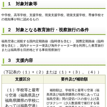
１ 対象対象等
中学校、高等学校、支援学校、視覚支援学校、聴覚支援学校、専修学校そ
の他知事が特に認めるもの
２ 対象となる教育旅行・視察旅行の条件
福島空港に就航する国内定期路線（臨時便を含む）、国際定期路線（臨時
便を含む）、国内チャーター便及び海外チャーター便を利用した教育旅行
または福島県を目的地とする事前視察旅行
３ 支援内容
（下記表の（１）+（２）または（１）+（３）、（４））
支援区分
要件及び補助額
（１）学校等と最寄
補助額は、学校等と最寄り空港（福
島県及び福島県隣県の学校にあっては
り空港（福島県及び
福島空港）間の貸切バスの借り上げ及
福島県隣県の学校に
びタクシー（少人数規模で催行する場
あっては福島空港）