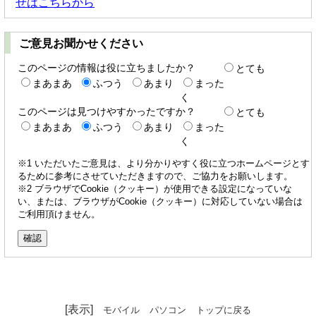
せはこちらから
ご意見お聞かせください
このページの情報は役に立ちましたか？
とても
まあまあ
ふつう
あまり
まった
く
このページは見つけやすかったですか？
とても
まあまあ
ふつう
あまり
まった
く
※1 いただいたご意見は、より分かりやすく役に立つホームページとす
るために参考にさせていただきますので、ご協力をお願いします。
※2 ブラウザでCookie（クッキー）が使用できる設定になっていな
い、または、ブラウザがCookie（クッキー）に対応していない場合は
ご利用頂けません。
[表示]
モバイル
パソコン
トップに戻る