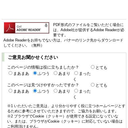
PDF形式のファイルをご覧いただく場合に
は、Adobe社が提供するAdobe Readerが必
要です。
Adobe Readerをお持ちでない方は、バナーのリンク先からダウンロード
してください。（無料）
ご意見お聞かせください
このページの情報は役に立ちましたか？
とても
まあまあ
ふつう
あまり
まった
く
このページは見つけやすかったですか？
とても
まあまあ
ふつう
あまり
まった
く
※1 いただいたご意見は、より分かりやすく役に立つホームページとす
るために参考にさせていただきますので、ご協力をお願いします。
※2 ブラウザでCookie（クッキー）が使用できる設定になっていな
い、または、ブラウザがCookie（クッキー）に対応していない場合は
ご利用頂けません。