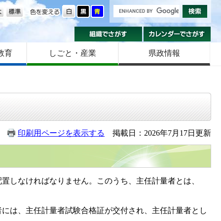
の大きさ
色を変える
組織でさがす
カ
教育
しごと・産業
県政情報
印刷用ページを表示する
掲載日：2026年7月17日更新
配置しなければなりません。このうち、主任計量者とは、
には、主任計量者試験合格証が交付され、主任計量者とし