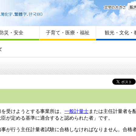
文字
はじめての方へ
Foreign language
サイトマップ
防災・安全
子育て・医療・福祉
観光・文化・
て
登録を受けようとする事業所は、
一般計量士
または主任計量者を
大臣が定める基準に適合すると認められた者」です。
事が行う主任計量者試験に合格しなければなりません。合格者