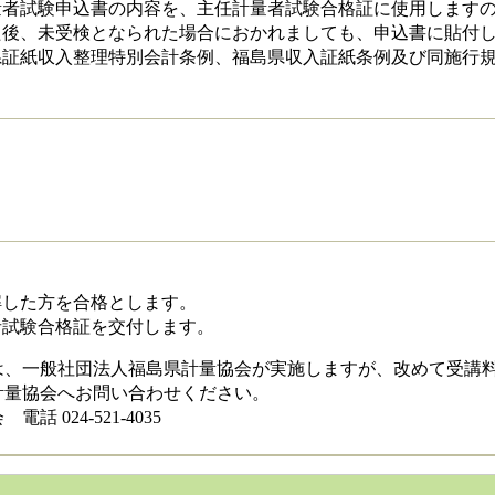
量者試験申込書の内容を、主任計量者試験合格証に使用します
た後、未受検となられた場合におかれましても、申込書に貼付
県証紙収入整理特別会計条例、福島県収入証紙条例及び同施行規
」
正解した方を合格とします。
者試験合格証を交付します。
は、一般社団法人福島県計量協会が実施しますが、改めて受講
計量協会へお問い合わせください。
 024-521-4035