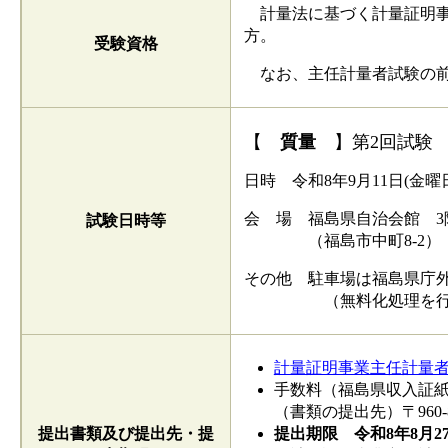
計量法に基づく計量証明事
方。
受験資格
なお、主任計量者試験の前
【
質量
】第2回試験
日時 令和8年9月11日(金曜
会 場 福島県自治会館 3階
試験日時等
（福島市中町8-2）
その他 駐車場は福島県庁
（無料化処理を行いま
計量証明事業主任計量
手数料（福島県収入証紙を
（書類の提出先）〒960
提出書類及び提出先・提
提出期限 令和8年8月2