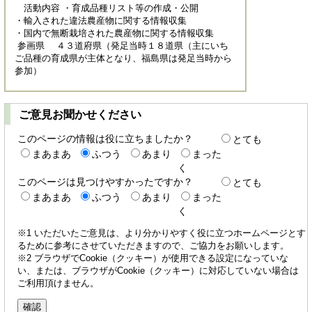
活動内容 ・育成品種リスト等の作成・公開
・輸入された違法農産物に関する情報収集
・国内で無断栽培された農産物に関する情報収集
参画県 ４３道府県（発足当時１８道県（主にいち
ご品種の育成県が主体となり、福島県は発足当時から
参加）
ご意見お聞かせください
このページの情報は役に立ちましたか？
とても
まあまあ
ふつう
あまり
まった
く
このページは見つけやすかったですか？
とても
まあまあ
ふつう
あまり
まった
く
※1 いただいたご意見は、より分かりやすく役に立つホームページとす
るために参考にさせていただきますので、ご協力をお願いします。
※2 ブラウザでCookie（クッキー）が使用できる設定になっていな
い、または、ブラウザがCookie（クッキー）に対応していない場合は
ご利用頂けません。