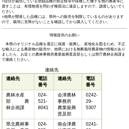
○自分が栽培している登録品種の剪定枝等や採種した種子を他の農家等に
渡すことは、有償無償を問わず種苗法に違反しますので、譲渡しないでく
ださい。
○他県が開発した品種には、県外への販売を制限しているものがあります
ので、栽培に支障がないことを確認してから購入してください。
情報提供のお願い
本県のオリジナル品種を適正に保護・振興し、産地化を図るため、不正
な輸入による農産物の販売や、他県における無断栽培農産物の情報があり
ましたら、お近くの農林事務所農業振興普及部もしくは県庁農林企画課ま
で連絡ください。
連絡先
連絡先
電話
連絡先
電話
番号
番号
農林水産
024-
会津農林
0242-
部 農
521-
事務所
29-
林企画課
8041
農業振興
5307
普及部
県北農林事
024-
南会津農
0241-