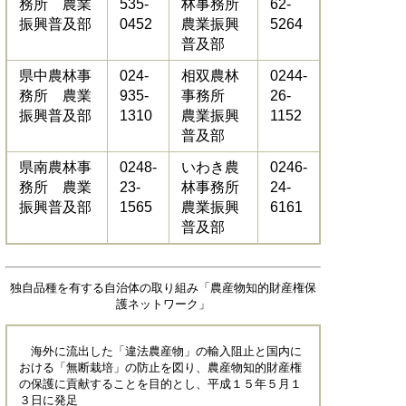
務所 農業
535-
林事務所
62-
振興普及部
0452
農業振興
5264
普及部
県中農林事
024-
相双農林
0244-
務所 農業
935-
事務所
26-
振興普及部
1310
農業振興
1152
普及部
県南農林事
0248-
いわき農
0246-
務所 農業
23-
林事務所
24-
振興普及部
1565
農業振興
6161
普及部
独自品種を有する自治体の取り組み「農産物知的財産権保
護ネットワーク」
海外に流出した「違法農産物」の輸入阻止と国内に
おける「無断栽培」の防止を図り、農産物知的財産権
の保護に貢献することを目的とし、平成１５年５月１
３日に発足