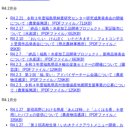
R4.2月分
R4.2.21 令和３年度福島県林業研究センター研究成果発表会の開催
について［農業振興課］ [PDFファイル／711KB]
R4.2.17 「絶品！福島！水産加工品開発プロジェクト」実証販売に
ついて［水産課］ [PDFファイル／652KB]
R4.2.10 「おいしい けんぽく いただきます！」フォトコンテス
ト受賞作品発表会について［県北農林事務所］ [PDFファイル／
95KB]
R4.2.7 「絶品！福島！水産加工品開発プロジェクト」新商品発表会
について［水産課］ [PDFファイル／663KB]
R4.2.3 令和３年度福島県花き輸出促進セミナーの開催について［園
芸課］ [PDFファイル／129KB]
R4.2.3 第２回「福､笑い」アドバイザーチーム会議について［農産
物流通課］ [PDFファイル／729KB]
R4.2.3 令和４年度福島県高付加価値産地展開支援事業の公募につい
て［農業振興課］ [PDFファイル／125KB]
R4.1月分
R4.1.27 新宿高野における県産「あんぽ柿」と「ふくはる香」を使
用したパフェの提供について［農産物流通課］ [PDFファイル／
335KB]
R4.1.27 「第２回高校生発！いわきテイクアウトメニュー開発」お