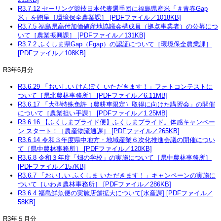
R3.7.12 セーリング競技日本代表選手団に福島県産米「＃青春Gap
米」を贈呈［環境保全農業課］ [PDFファイル／1018KB]
R3.7.5 福島県高付加価値産地協議会構成員（拠点事業者）の公募につ
いて［農業振興課］ [PDFファイル／131KB]
R3.7.2 ふくしま県Gap（Fgap）の認証について［環境保全農業課］
[PDFファイル／108KB]
R3年6月分
R3.6.29 「おいしい けんぽく いただきます！」フォトコンテストに
ついて［県北農林事務所］ [PDFファイル／6.11MB]
R3.6.17 「大型特殊免許（農耕車限定）取得に向けた講習会」の開催
について［農業担い手課］ [PDFファイル／1.25MB]
R3.6.16 【ふくしまプライド便】ふくしまプライド。体感キャンペー
ン スタート！［農産物流通課］ [PDFファイル／265KB]
R3.6.14 令和３年度県中地方・地域産業６次化推進会議の開催につい
て［県中農林事務所］ [PDFファイル／120KB]
R3.6.8 令和３年度「畑の学校」の実施について［県中農林事務所］
[PDFファイル／157KB]
R3.6.7 「おいしい ふくしま いただきます！」キャンペーンの実施に
ついて［いわき農林事務所］ [PDFファイル／286KB]
R3.6.4 福島鮮魚便の実施店舗拡大について[水産課] [PDFファイル／
58KB]
R3年５月分