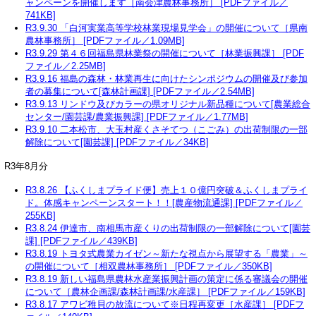
ャンペーンを開催します［南会津農林事務所］ [PDFファイル／
741KB]
R3.9.30 「白河実業高等学校林業現場見学会」の開催について［県南
農林事務所］ [PDFファイル／1.09MB]
R3.9.29 第４６回福島県林業祭の開催について［林業振興課］ [PDF
ファイル／2.25MB]
R3.9.16 福島の森林・林業再生に向けたシンポジウムの開催及び参加
者の募集について[森林計画課] [PDFファイル／2.54MB]
R3.9.13 リンドウ及びカラーの県オリジナル新品種について[農業総合
センター/園芸課/農業振興課] [PDFファイル／1.77MB]
R3.9.10 二本松市、大玉村産くさそてつ（こごみ）の出荷制限の一部
解除について[園芸課] [PDFファイル／34KB]
R3年8月分
R3.8.26 【ふくしまプライド便】売上１０億円突破＆ふくしまプライ
ド。体感キャンペーンスタート！！[農産物流通課] [PDFファイル／
255KB]
R3.8.24 伊達市、南相馬市産くりの出荷制限の一部解除について[園芸
課] [PDFファイル／439KB]
R3.8.19 トヨタ式農業カイゼン～新たな視点から展望する「農業」～
の開催について［相双農林事務所］ [PDFファイル／350KB]
R3.8.19 新しい福島県農林水産業振興計画の策定に係る審議会の開催
について［農林企画課/森林計画課/水産課］ [PDFファイル／159KB]
R3.8.17 アワビ稚貝の放流について※日程再変更［水産課］ [PDFフ