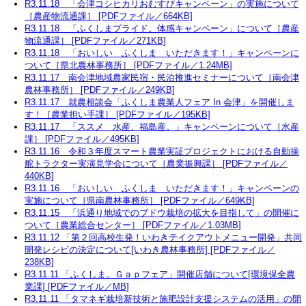
R3.11.18 「会津コシヒカリおむすびキャンペーン」の実施について
［農産物流通課］ [PDFファイル／664KB]
R3.11.18 「ふくしまプライド。体感キャンペーン」について［農産
物流通課］ [PDFファイル／271KB]
R3.11.18 「おいしい ふくしま いただきます！」キャンペーンに
ついて［県北農林事務所］ [PDFファイル／1.24MB]
R3.11.17 南会津地域農家民宿・民泊推進セミナーについて［南会津
農林事務所］ [PDFファイル／249KB]
R3.11.17 就農相談会「ふくしま農業人フェア In 会津」を開催しま
す！［農業担い手課］ [PDFファイル／195KB]
R3.11.17 「ススメ 水産、福島産。」キャンペーンについて［水産
課］ [PDFファイル／495KB]
R3.11.16 令和３年度スマート農業実証プロジェクトにおける自動操
舵トラクター実演見学会について［農業振興課］ [PDFファイル／
440KB]
R3.11.16 「おいしい ふくしま いただきます！」キャンペーンの
実施について［県南農林事務所］ [PDFファイル／649KB]
R3.11.15 「浜通り地域でのブドウ栽培の拡大を目指して」の開催に
ついて［農業総合センター］ [PDFファイル／1.03MB]
R3.11.12 「第２回高校生発！いわきテイクアウトメニュー開発」共同
開発レシピの決定について[いわき農林事務所] [PDFファイル／
238KB]
R3.11.11 「ふくしま。Ｇａｐフェア」開催店舗について[環境保全農
業課] [PDFファイル／MB]
R3.11.11 「タマネギ栽培新技術と施肥設計支援システムの活用」の開