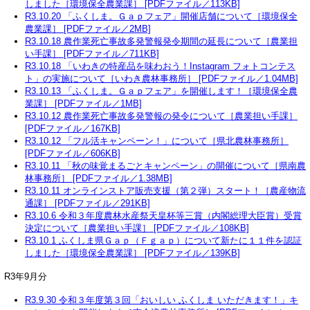
しました［環境保全農業課］ [PDFファイル／113KB]
R3.10.20 「ふくしま。Ｇａｐフェア」開催店舗について［環境保全
農業課］ [PDFファイル／2MB]
R3.10.18 農作業死亡事故多発警報発令期間の延長について［農業担
い手課］ [PDFファイル／711KB]
R3.10.18 「いわきの特産品を味わおう！Instagram フォトコンテス
ト」の実施について［いわき農林事務所］ [PDFファイル／1.04MB]
R3.10.13 「ふくしま。Ｇａｐフェア」を開催します！［環境保全農
業課］ [PDFファイル／1MB]
R3.10.12 農作業死亡事故多発警報の発令について［農業担い手課］
[PDFファイル／167KB]
R3.10.12 「フル活キャンペーン！」について［県北農林事務所］
[PDFファイル／606KB]
R3.10.11 「秋の味覚まるごとキャンペーン」の開催について［県南農
林事務所］ [PDFファイル／1.38MB]
R3.10.11 オンラインストア販売支援（第２弾）スタート！［農産物流
通課］ [PDFファイル／291KB]
R3.10.6 令和３年度農林水産祭天皇杯等三賞（内閣総理大臣賞）受賞
決定について［農業担い手課］ [PDFファイル／108KB]
R3.10.1 ふくしま県Ｇａｐ（Ｆｇａｐ）について新たに１１件を認証
しました［環境保全農業課］ [PDFファイル／139KB]
R3年9月分
R3.9.30 令和３年度第３回「おいしい ふくしま いただきます！」キ