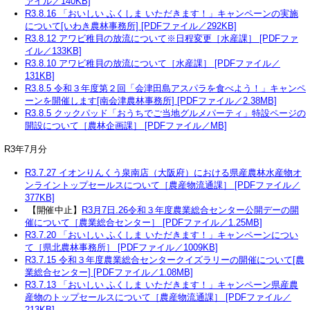
ァイル／140KB]
R3.8.16 「おいしい ふくしま いただきます！」キャンペーンの実施
について[いわき農林事務所] [PDFファイル／292KB]
R3.8.12 アワビ稚貝の放流について※日程変更［水産課］ [PDFファ
イル／133KB]
R3.8.10 アワビ稚貝の放流について［水産課］ [PDFファイル／
131KB]
R3.8.5 令和３年度第２回「会津田島アスパラを食べよう！」キャンペ
ーンを開催します[南会津農林事務所] [PDFファイル／2.38MB]
R3.8.5 クックパッド「おうちでご当地グルメパーティ」特設ページの
開設について［農林企画課］ [PDFファイル／MB]
R3年7月分
R3.7.27 イオンりんくう泉南店（大阪府）における県産農林水産物オ
ンライントップセールスについて［農産物流通課］ [PDFファイル／
377KB]
【開催中止】
R3月7日.26令和３年度農業総合センター公開デーの開
催について［農業総合センター］ [PDFファイル／1.25MB]
R3.7.20 「おいしい ふくしま いただきます！」キャンペーンについ
て［県北農林事務所］ [PDFファイル／1009KB]
R3.7.15 令和３年度農業総合センタークイズラリーの開催について[農
業総合センター] [PDFファイル／1.08MB]
R3.7.13 「おいしい ふくしま いただきます！」キャンペーン県産農
産物のトップセールスについて［農産物流通課］ [PDFファイル／
213KB]