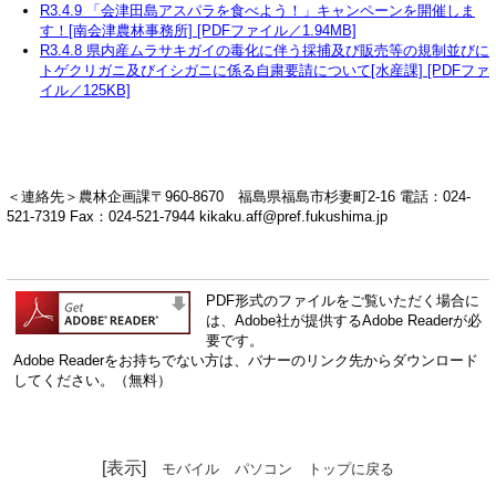
R3.4.9 「会津田島アスパラを食べよう！」キャンペーンを開催しま
す！[南会津農林事務所] [PDFファイル／1.94MB]
R3.4.8 県内産ムラサキガイの毒化に伴う採捕及び販売等の規制並びに
トゲクリガニ及びイシガニに係る自粛要請について[水産課] [PDFファ
イル／125KB]
＜連絡先＞農林企画課〒960-8670 福島県福島市杉妻町2-16 電話：024-
521-7319 Fax：024-521-7944 kikaku.aff@pref.fukushima.jp
PDF形式のファイルをご覧いただく場合に
は、Adobe社が提供するAdobe Readerが必
要です。
Adobe Readerをお持ちでない方は、バナーのリンク先からダウンロード
してください。（無料）
[表示]
モバイル
パソコン
トップに戻る