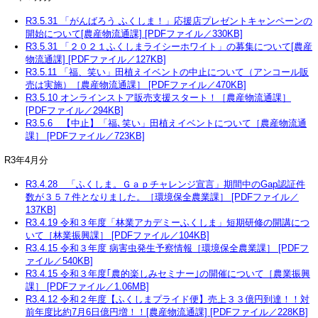
R3.5.31 「がんばろう ふくしま！」応援店プレゼントキャンペーンの
開始について[農産物流通課] [PDFファイル／330KB]
R3.5.31 「２０２１ふくしまライシーホワイト」の募集について[農産
物流通課] [PDFファイル／127KB]
R3.5.11 「福、笑い」田植えイベントの中止について（アンコール販
売は実施）［農産物流通課］ [PDFファイル／470KB]
R3.5.10 オンラインストア販売支援スタート！［農産物流通課］
[PDFファイル／294KB]
R3.5.6 【中止】「福､笑い」田植えイベントについて［農産物流通
課］ [PDFファイル／723KB]
R3年4月分
R3.4.28 「ふくしま。Ｇａｐチャレンジ宣言」期間中のGap認証件
数が３５７件となりました。［環境保全農業課］ [PDFファイル／
137KB]
R3.4.19 令和３年度「林業アカデミーふくしま」短期研修の開講につ
いて［林業振興課］ [PDFファイル／104KB]
R3.4.15 令和３年度 病害虫発生予察情報［環境保全農業課］ [PDFフ
ァイル／540KB]
R3.4.15 令和３年度｢農的楽しみセミナー｣の開催について［農業振興
課］ [PDFファイル／1.06MB]
R3.4.12 令和２年度【ふくしまプライド便】売上３３億円到達！！対
前年度比約7月6日億円増！！[農産物流通課] [PDFファイル／228KB]