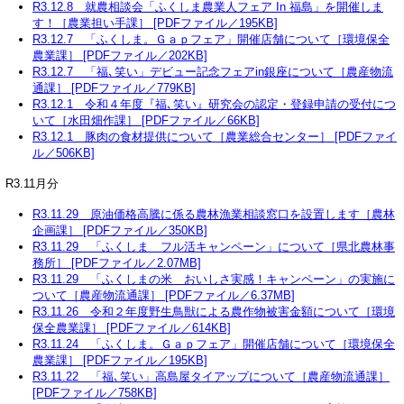
R3.12.8 就農相談会「ふくしま農業人フェア In 福島」を開催しま
す！［農業担い手課］ [PDFファイル／195KB]
R3.12.7 「ふくしま。Ｇａｐフェア」開催店舗について［環境保全
農業課］ [PDFファイル／202KB]
R3.12.7 「福､笑い」デビュー記念フェアin銀座について［農産物流
通課］ [PDFファイル／779KB]
R3.12.1 令和４年度『福､笑い』研究会の認定・登録申請の受付につ
いて［水田畑作課］ [PDFファイル／66KB]
R3.12.1 豚肉の食材提供について［農業総合センター］ [PDFファイ
ル／506KB]
R3.11月分
R3.11.29 原油価格高騰に係る農林漁業相談窓口を設置します［農林
企画課］ [PDFファイル／350KB]
R3.11.29 「ふくしま フル活キャンペーン」について［県北農林事
務所］ [PDFファイル／2.07MB]
R3.11.29 「ふくしまの米 おいしさ実感！キャンペーン」の実施に
ついて［農産物流通課］ [PDFファイル／6.37MB]
R3.11.26 令和２年度野生鳥獣による農作物被害金額について［環境
保全農業課］ [PDFファイル／614KB]
R3.11.24 「ふくしま。Ｇａｐフェア」開催店舗について［環境保全
農業課］ [PDFファイル／195KB]
R3.11.22 「福､笑い」高島屋タイアップについて［農産物流通課］
[PDFファイル／758KB]