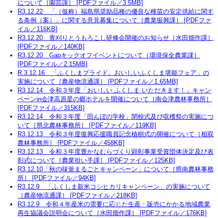
について［園芸課］ [PDFファイル／3.5MB]
R3.12.22 「（仮称）福島県奨励品種の優良な種苗の安定供給に関す
る条例（案）」に関する意見募集について［農業振興課］ [PDFファ
イル／116KB]
R3.12.20 青刈りとうもろこし研修会開催のお知らせ［水田畑作課］
[PDFファイル／140KB]
R3.12.20 Gapキックオフイベントについて［環境保全農業課］
[PDFファイル／2.15MB]
R.3.12.16 「ふくしまプライド。おいしいふくしま堪能フェア」の
実施について［農産物流通課］ [PDFファイル／1.65MB]
R3.12.14 令和３年度「おいしい ふくしま いただきます！」キャン
ペーンin会津高原星の郷ホテルを開催について［南会津農林事務所］
[PDFファイル／315KB]
R3.12.14 令和３年度「田んぼの学校」閉校式及び収穫祭の実施につ
いて［県北農林事務所］ [PDFファイル／119KB]
R3.12.13 令和３年度復興応援職員記念植樹式の開催について［相双
農林事務所］ [PDFファイル／458KB]
R3.12.13 令和３年度豊かなむらづくり顕彰事業受賞団体決定及び表
彰式について［農業担い手課］ [PDFファイル／125KB]
R3.12.10「秋の味覚まるごとキャンペーン」について［県南農林事務
所］ [PDFファイル／94KB]
R3.12.9 「ふくしま新米コシヒカリキャンペーン」の実施について
［農産物流通課］ [PDFファイル／218KB]
R3.12.9 令和４年産米の需要に応じた生産・販売にかかる地域農業
再生協議会説明会について［水田畑作課］ [PDFファイル／176KB]