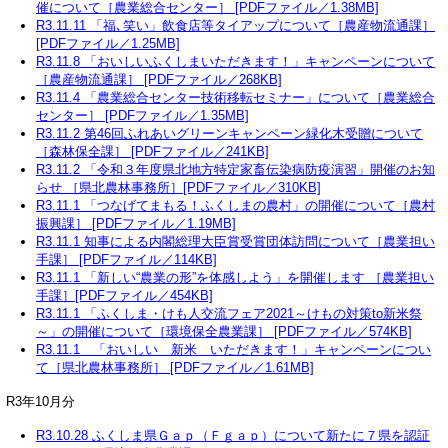
催について［農業総合センター］ [PDFファイル／1.38MB]
R3.11.11 「福､笑い」飲食店等タイアップについて［農産物流通課］
[PDFファイル／1.25MB]
R3.11.8 「おいしいふくしまいただきます！」キャンペーンについて
［農産物流通課］ [PDFファイル／268KB]
R3.11.4 「農業総合センター技術移転セミナー」について［農業総合
センター］ [PDFファイル／1.35MB]
R3.11.2 第46回ふれあいグリーンキャンペーン緑化木受贈について
［森林保全課］ [PDFファイル／241KB]
R3.11.2 「令和３年度県北地方特定家畜伝染病防疫演習」開催のお知
らせ ［県北農林事務所］[PDFファイル／310KB]
R3.11.1 「つなげてまもる！ふくしまの農村」の開催について［農村
振興課］ [PDFファイル／1.19MB]
R3.11.1 知事による内閣総理大臣賞受賞団体訪問について［農業担い
手課］ [PDFファイル／114KB]
R3.11.1 「新しい“農業の形”を体感しよう」を開催します ［農業担い
手課］[PDFファイル／454KB]
R3.11.1 「ふくしま・けも人交流フェア2021～けもの対策to新米祭
～」の開催について［環境保全農業課］ [PDFファイル／574KB]
R3.11.1 「おいしい 新米 いただきます！」キャンペーンについ
て［県北農林事務所］ [PDFファイル／1.61MB]
R3年10月分
R3.10.28 ふくしま県Ｇａｐ（Ｆｇａｐ）について新たに７県を認証