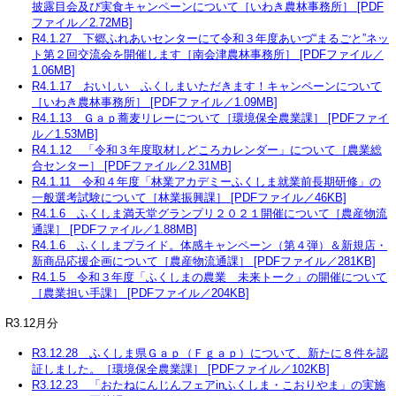
披露目会及び実食キャンペーンについて［いわき農林事務所］ [PDF
ファイル／2.72MB]
R4.1.27 下郷ふれあいセンターにて令和３年度あいづ“まるごと”ネッ
ト第２回交流会を開催します［南会津農林事務所］ [PDFファイル／
1.06MB]
R4.1.17 おいしい ふくしまいただきます！キャンペーンについて
［いわき農林事務所］ [PDFファイル／1.09MB]
R4.1.13 Ｇａｐ蕎麦リレーについて［環境保全農業課］ [PDFファイ
ル／1.53MB]
R4.1.12 「令和３年度取材しどころカレンダー」について［農業総
合センター］ [PDFファイル／2.31MB]
R4.1.11 令和４年度「林業アカデミーふくしま就業前長期研修」の
一般選考試験について［林業振興課］ [PDFファイル／46KB]
R4.1.6 ふくしま満天堂グランプリ２０２１開催について［農産物流
通課］ [PDFファイル／1.88MB]
R4.1.6 ふくしまプライド。体感キャンペーン（第４弾）＆新規店・
新商品応援企画について［農産物流通課］ [PDFファイル／281KB]
R4.1.5 令和３年度「ふくしまの農業 未来トーク」の開催について
［農業担い手課］ [PDFファイル／204KB]
R3.12月分
R3.12.28 ふくしま県Ｇａｐ（Ｆｇａｐ）について、新たに８件を認
証しました。［環境保全農業課］ [PDFファイル／102KB]
R3.12.23 「おたねにんじんフェアinふくしま・こおりやま」の実施